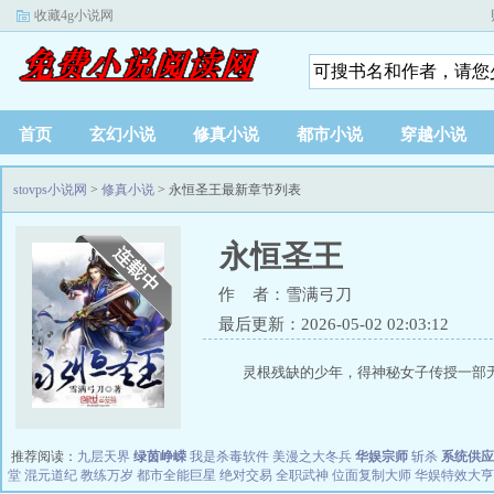
收藏4g小说网
首页
玄幻小说
修真小说
都市小说
穿越小说
stovps小说网
>
修真小说
> 永恒圣王最新章节列表
永恒圣王
作 者：雪满弓刀
最后更新：2026-05-02 02:03:12
灵根残缺的少年，得神秘女子传授一部无
推荐阅读：
九层天界
绿茵峥嵘
我是杀毒软件
美漫之大冬兵
华娱宗师
斩杀
系统供应
堂
混元道纪
教练万岁
都市全能巨星
绝对交易
全职武神
位面复制大师
华娱特效大亨