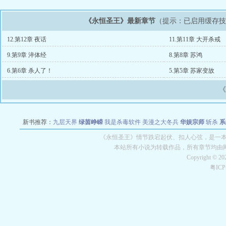
《永恒圣王》最新章节
（提示：已启用缓存
12.第12章 夜话
11.第11章 大开杀戒
9.第9章 淬体经
8.第8章 苏鸿
6.第6章 杀人了！
5.第5章 苏家变故
新书推荐：
九层天界
绿茵峥嵘
我是杀毒软件
美漫之大冬兵
华娱宗师
斩杀
系
空城
战争天堂
混元道纪
教练万岁
都市全能巨星
绝对交易
全职武神
位面复制
《永恒圣王》情节跌宕起伏、扣人心弦，是一本情
本站所有小说为转载作品，所有章节均由
Copyright © 2
粤IC