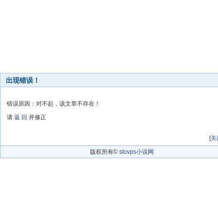
出现错误！
错误原因：对不起，该文章不存在！
请
返 回
并修正
[
关
版权所有©
stovps小说网