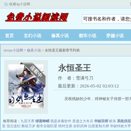
收藏4g小说网
首页
玄幻小说
修真小说
都市小说
穿越小说
stovps小说网
>
修真小说
> 永恒圣王最新章节列表
永恒圣王
作 者：雪满弓刀
最后更新：2026-05-02 02:03:12
灵根残缺的少年，得神秘女子传授一部无
推荐阅读：
九层天界
绿茵峥嵘
我是杀毒软件
美漫之大冬兵
华娱宗师
斩杀
系统供应
堂
混元道纪
教练万岁
都市全能巨星
绝对交易
全职武神
位面复制大师
华娱特效大亨