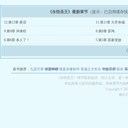
《永恒圣王》最新章节
（提示：已启用缓存
12.第12章 夜话
11.第11章 大开杀戒
9.第9章 淬体经
8.第8章 苏鸿
6.第6章 杀人了！
5.第5章 苏家变故
新书推荐：
九层天界
绿茵峥嵘
我是杀毒软件
美漫之大冬兵
华娱宗师
斩杀
系
空城
战争天堂
混元道纪
教练万岁
都市全能巨星
绝对交易
全职武神
位面复制
《永恒圣王》情节跌宕起伏、扣人心弦，是一本情
本站所有小说为转载作品，所有章节均由
Copyright © 2
粤IC