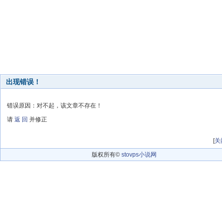
出现错误！
错误原因：对不起，该文章不存在！
请
返 回
并修正
[
关
版权所有©
stovps小说网