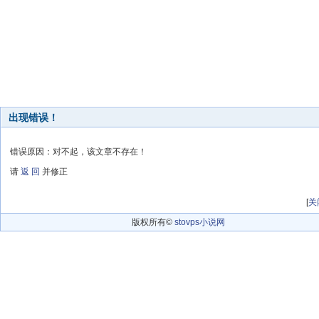
出现错误！
错误原因：对不起，该文章不存在！
请
返 回
并修正
[
关
版权所有©
stovps小说网