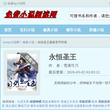
收藏4g小说网
首页
玄幻小说
修真小说
都市小说
穿越小说
stovps小说网
>
修真小说
> 永恒圣王最新章节列表
永恒圣王
作 者：雪满弓刀
最后更新：2026-05-02 02:03:12
灵根残缺的少年，得神秘女子传授一部无
推荐阅读：
九层天界
绿茵峥嵘
我是杀毒软件
美漫之大冬兵
华娱宗师
斩杀
系统供应
堂
混元道纪
教练万岁
都市全能巨星
绝对交易
全职武神
位面复制大师
华娱特效大亨