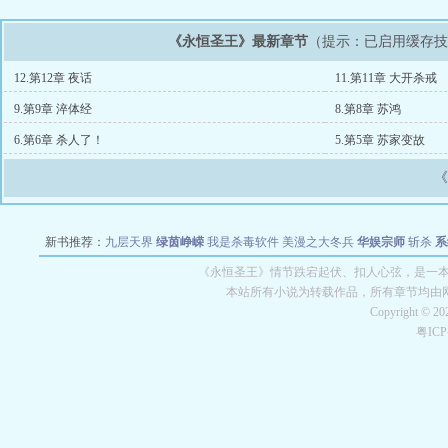
《永恒圣王》最新章节
（提示：已启用缓存
12.第12章 夜话
11.第11章 大开杀戒
9.第9章 淬体经
8.第8章 苏鸿
6.第6章 杀人了！
5.第5章 苏家变故
新书推荐：
九层天界
绿茵峥嵘
我是杀毒软件
美漫之大冬兵
华娱宗师
斩杀
系
空城
战争天堂
混元道纪
教练万岁
都市全能巨星
绝对交易
全职武神
位面复制
《永恒圣王》情节跌宕起伏、扣人心弦，是一本情
本站所有小说为转载作品，所有章节均由
Copyright © 2
粤IC