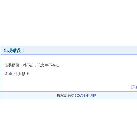
出现错误！
错误原因：对不起，该文章不存在！
请
返 回
并修正
[
关
版权所有©
stovps小说网