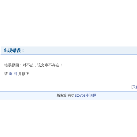
出现错误！
错误原因：对不起，该文章不存在！
请
返 回
并修正
[
关
版权所有©
stovps小说网