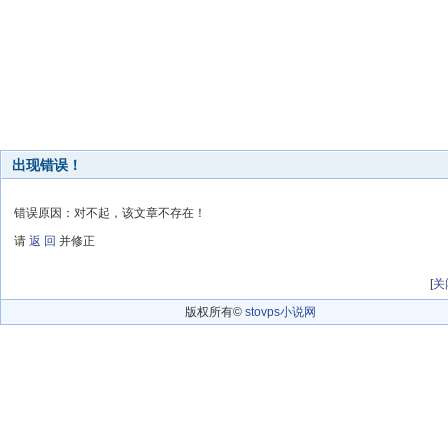
出现错误！
错误原因：对不起，该文章不存在！
请
返 回
并修正
[
关
版权所有©
stovps小说网