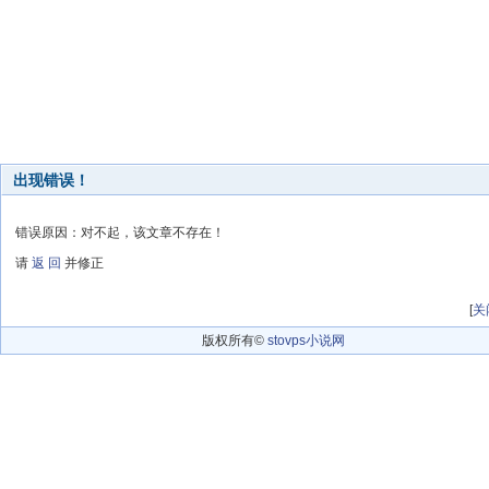
出现错误！
错误原因：对不起，该文章不存在！
请
返 回
并修正
[
关
版权所有©
stovps小说网