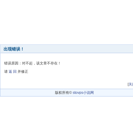
出现错误！
错误原因：对不起，该文章不存在！
请
返 回
并修正
[
关
版权所有©
stovps小说网