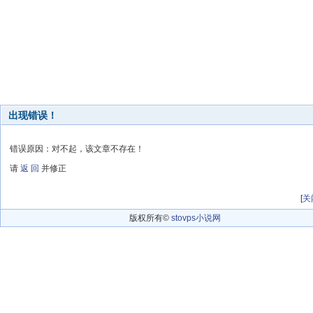
出现错误！
错误原因：对不起，该文章不存在！
请
返 回
并修正
[
关
版权所有©
stovps小说网