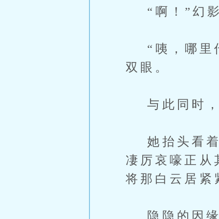
“啊！”幻影
“咦，哪里传
双眼。
与此同时，白
她抬头看着湖
凄厉哀嚎正从
将那白云居紧
隐隐的因缘波