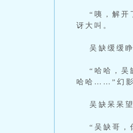
“咦，解开了
讶大叫。
吴缺缓缓睁
“哈哈，吴缺
哈哈……”幻
吴缺呆呆望
“吴缺哥，你