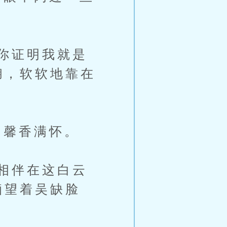
你证明我就是
糊，软软地靠在
馨香满怀。
相伴在这白云
痴望着吴缺脸