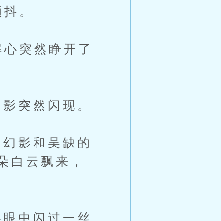
颤抖。
解心突然睁开了
影突然闪现。
幻影和吴缺的
朵白云飘来，
眼中闪过一丝