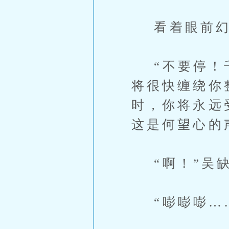
看着眼前幻影
“不要停！千
将很快缠绕你
时，你将永远
这是何望心的
“啊！”吴缺
“嘭嘭嘭……