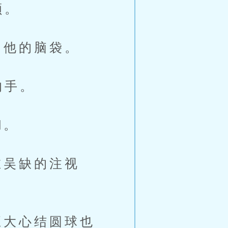
颊。
他的脑袋。
的手。
糊。
吴缺的注视
大心结圆球也