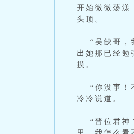
开始微微荡漾
头顶。
“吴缺哥，我
出她那已经勉
摸。
“你没事！不
冷冷说道。
“晋位君神？
里，我怎么看