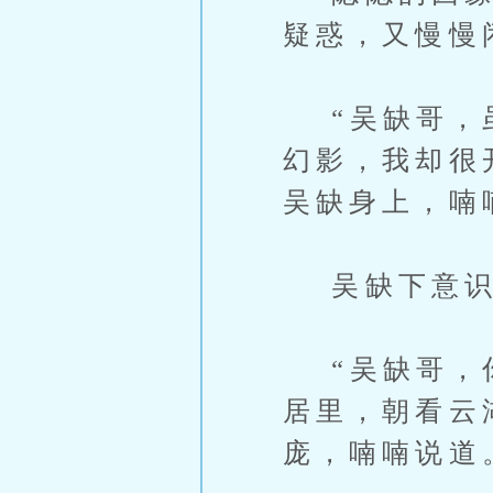
疑惑，又慢慢
“吴缺哥，虽
幻影，我却很
吴缺身上，喃
吴缺下意识
“吴缺哥，你
居里，朝看云
庞，喃喃说道