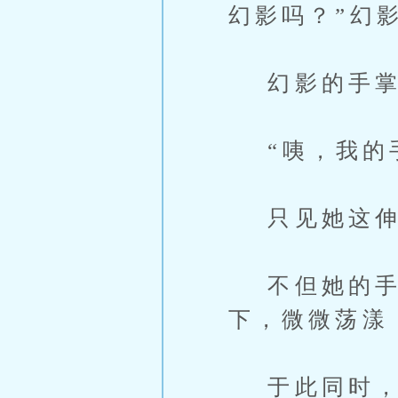
幻影吗？”幻
幻影的手掌
“咦，我的手
只见她这伸
不但她的手
下，微微荡漾
于此同时，吴