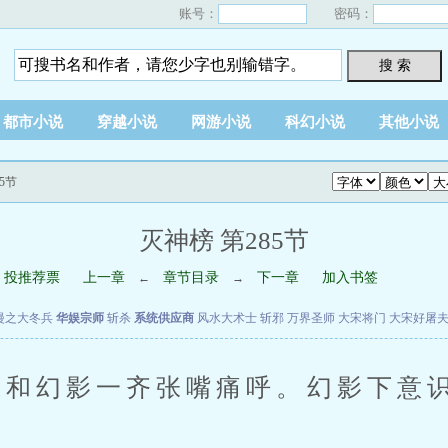
账号：
密码：
搜 索
都市小说
穿越小说
网游小说
科幻小说
其他小说
5节
灭神榜 第285节
投推荐票
上一章
章节目录
下一章
加入书签
←
→
漫之大冬兵
华娱宗师
斩杀
系统供应商
风水大术士
斩邪
万界圣师
大宋将门
大宋好屠
和幻影一齐张嘴痛呼。幻影下意