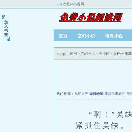
收藏4g小说网
首页
玄幻小说
修真小说
stovps小说网
>
玄幻小说
>
灭神榜
> 灭神榜 第28
热门推荐：
九层天界
绿茵峥嵘
我是杀毒软件
美
“啊！”吴缺
紧抓住吴缺。