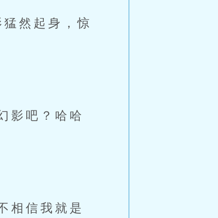
影猛然起身，惊
幻影吧？哈哈
不相信我就是