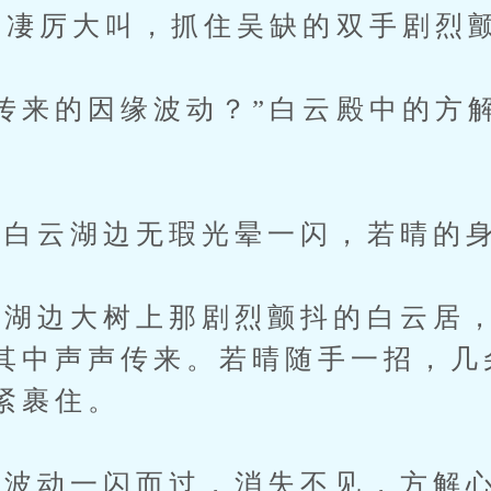
凄厉大叫，抓住吴缺的双手剧烈
来的因缘波动？”白云殿中的方
云湖边无瑕光晕一闪，若晴的身
边大树上那剧烈颤抖的白云居，
其中声声传来。若晴随手一招，几
紧裹住。
动一闪而过，消失不见，方解心