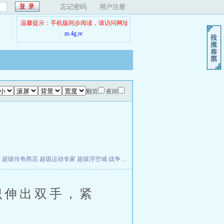
忘记密码
用户注册
温馨提示：手机版同步阅读，请访问网址
m.4g.re
翻页
夜间
夫
超级传奇商店
超级运动专家
超级浮空城
战争天堂
混元道纪
教练万岁
都市全能巨星
识伸出双手，紧