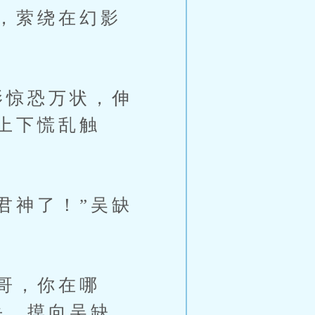
，萦绕在幻影
影惊恐万状，伸
上下慌乱触
君神了！”吴缺
哥，你在哪
手，摸向吴缺。