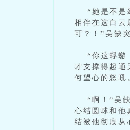
“她是不是幻
相伴在这白云
可？！”吴缺
“你这蜉蝣！
才支撑得起通
何望心的怒吼
“啊！”吴缺
心结圆球和他
结被他彻底从