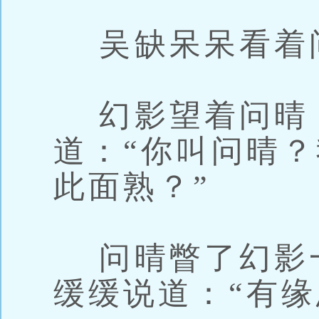
吴缺呆呆看着
幻影望着问晴
道：“你叫问晴
此面熟？”
问晴瞥了幻影
缓缓说道：“有缘