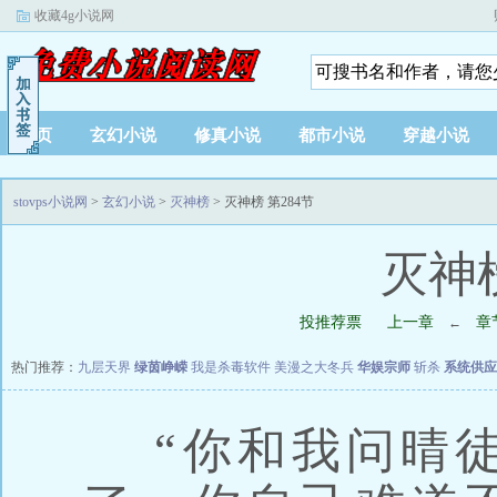
收藏4g小说网
首页
玄幻小说
修真小说
都市小说
穿越小说
stovps小说网
>
玄幻小说
>
灭神榜
> 灭神榜 第284节
灭神榜
投推荐票
上一章
章
←
热门推荐：
九层天界
绿茵峥嵘
我是杀毒软件
美漫之大冬兵
华娱宗师
斩杀
系统供应
“你和我问晴徒