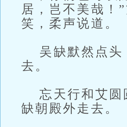
居，岂不美哉！
笑，柔声说道。
吴缺默然点头
去。
忘天行和艾圆
缺朝殿外走去。