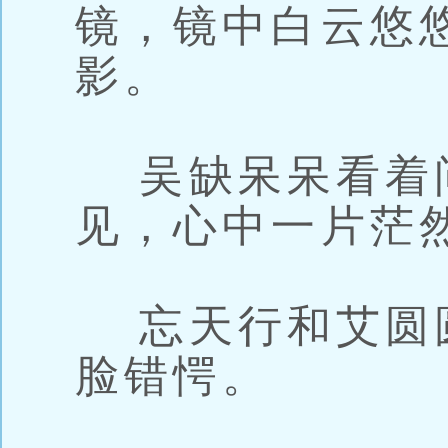
镜，镜中白云悠
影。
吴缺呆呆看着
见，心中一片茫
忘天行和艾圆
脸错愕。