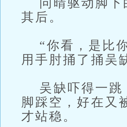
问晴驱动脚下
其后。
“你看，是比你
用手肘捅了捅吴
吴缺吓得一跳
脚踩空，好在又
才站稳。