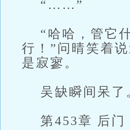
“……”
“哈哈，管它什
行！”问晴笑着
是寂寥。
吴缺瞬间呆了
第453章 后门