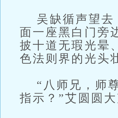
吴缺循声望去
面一座黑白门旁
披十道无瑕光晕
色法则界的光头
“八师兄，师尊
指示？”艾圆圆