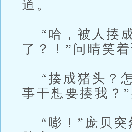
道。
“哈，被人揍成
了？！”问晴笑
“揍成猪头？怎
事干想要揍我？
“嘭！”庞贝突