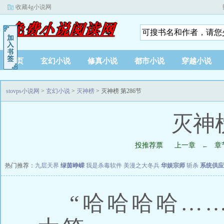
收藏4g小说网
首页
玄幻小说
修真小说
都市小说
穿越小说
stovps小说网
>
玄幻小说
>
灭神榜
> 灭神榜 第286节
灭神榜
投推荐票
上一章
章
←
热门推荐：
九层天界
绿茵峥嵘
我是杀毒软件
美漫之大冬兵
华娱宗师
斩杀
系统供应
“哈哈哈哈……