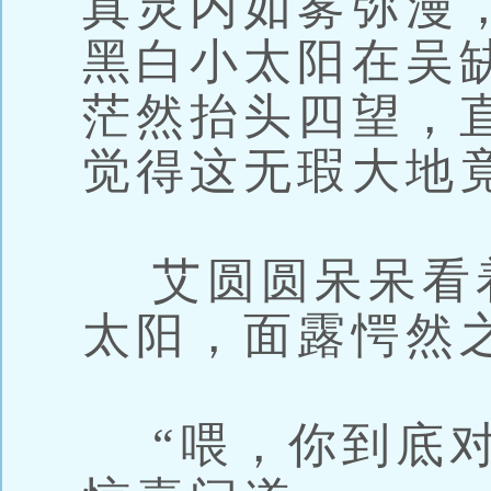
真灵内如雾弥漫
黑白小太阳在吴
茫然抬头四望，
觉得这无瑕大地
艾圆圆呆呆看
太阳，面露愕然
“喂，你到底对