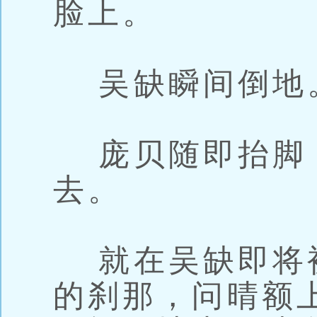
脸上。
吴缺瞬间倒地
庞贝随即抬脚
去。
就在吴缺即将
的刹那，问晴额