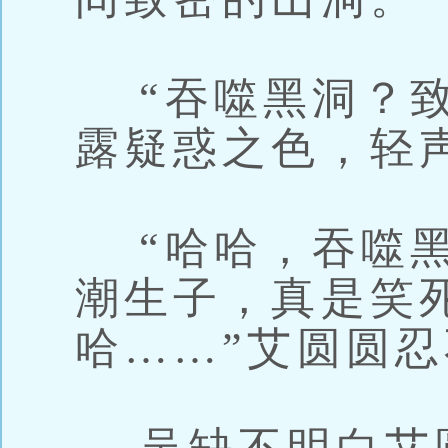
“吞噬黑洞？致
露疑惑之色，轻
“哈哈，吞噬黑
潮生子，真是笑
哈……”艾圆圆