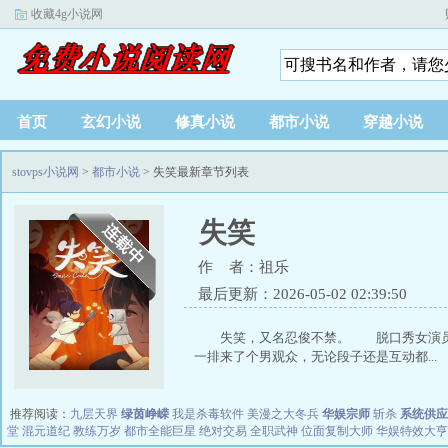
收藏4g小说网
首页
玄幻小说
修真小说
都市小说
穿越小说
stovps小说网
>
都市小说
> 失笑最新章节列表
失笑
作 者：祖乐
最后更新：2026-05-02 02:39:50
失笑，又名忍俊不禁。 脱口秀女演员
一排来了个男观众，无论段子还是互动都...
推荐阅读：
九层天界
绿茵峥嵘
我是杀毒软件
美漫之大冬兵
华娱宗师
斩杀
系统供应
堂
混元道纪
教练万岁
都市全能巨星
绝对交易
全职武神
位面复制大师
华娱特效大亨