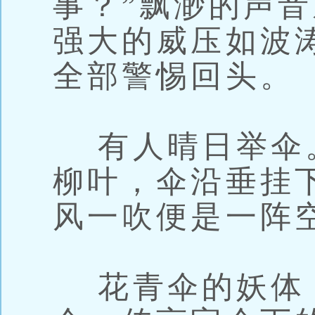
事？”飘渺的声
强大的威压如波
全部警惕回头。
有人晴日举伞
柳叶，伞沿垂挂
风一吹便是一阵
花青伞的妖体