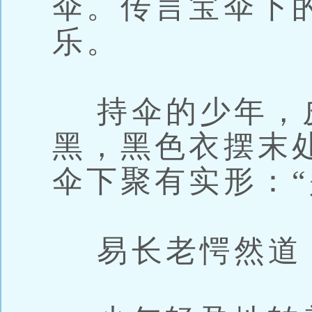
伞。传言宝伞下
乐。
持伞的少年，
黑，黑色衣摆末
伞下聚有实形：“
易长老愕然道：