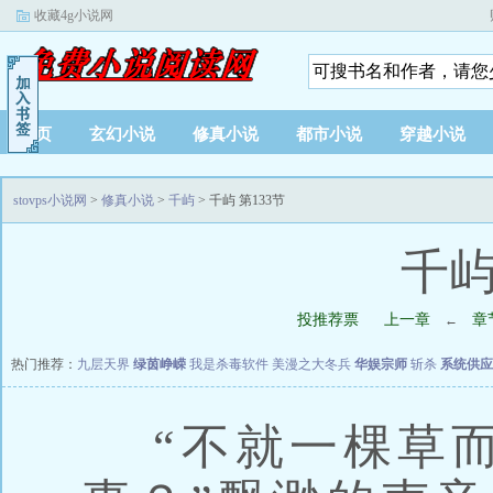
收藏4g小说网
首页
玄幻小说
修真小说
都市小说
穿越小说
stovps小说网
>
修真小说
>
千屿
> 千屿 第133节
千屿
投推荐票
上一章
章
←
热门推荐：
九层天界
绿茵峥嵘
我是杀毒软件
美漫之大冬兵
华娱宗师
斩杀
系统供应
“不就一棵草而