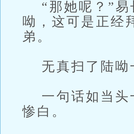
“那她呢？”易
呦，这可是正经
弟。
无真扫了陆呦一
一句话如当头
惨白。