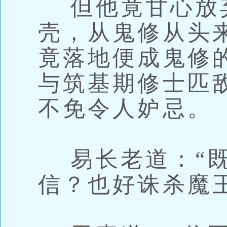
但他竟甘心放
壳，从鬼修从头
竟落地便成鬼修的
与筑基期修士匹
不免令人妒忌。
易长老道：“既
信？也好诛杀魔