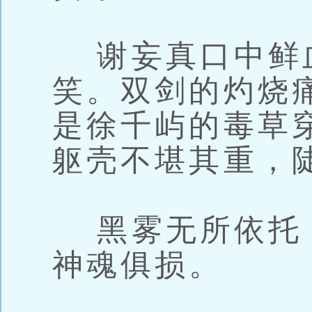
谢妄真口中鲜
笑。双剑的灼烧
是徐千屿的毒草
躯壳不堪其重，
黑雾无所依托
神魂俱损。