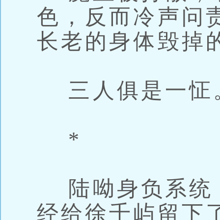
色，反而冷声问
长老的身体毁掉
三人俱是一怔
*
陆呦身负系统
经给徐千屿留下