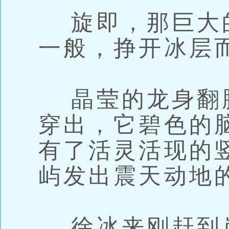
旋即，那巨大
一般，挣开冰层
晶莹的龙身翻
穿出，它碧色的
有了活灵活现的
屿发出震天动地
徐冰来刚赶到