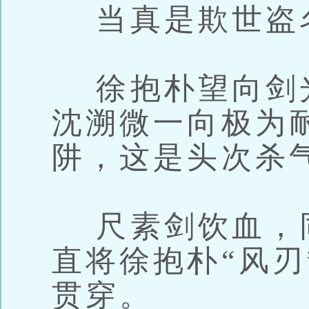
当真是欺世盗
徐抱朴望向剑
沈溯微一向极为
阱，这是头次杀
尺素剑饮血，
直将徐抱朴“风刃
贯穿。