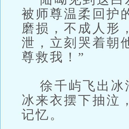
被师尊温柔回护
磨损，不成人形
泄，立刻哭着朝
尊救我！”
徐千屿飞出冰
冰来衣摆下抽泣
记忆。