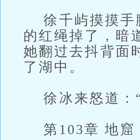
徐千屿摸摸手
的红绳掉了，暗
她翻过去抖背面
了湖中。
徐冰来怒道：“
第103章 地窟