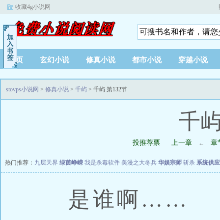
收藏4g小说网
首页
玄幻小说
修真小说
都市小说
穿越小说
stovps小说网
>
修真小说
>
千屿
> 千屿 第132节
千屿
投推荐票
上一章
章
←
热门推荐：
九层天界
绿茵峥嵘
我是杀毒软件
美漫之大冬兵
华娱宗师
斩杀
系统供应
是谁啊……