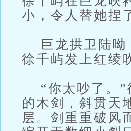
徐千屿在巨龙映
小，令人替她捏
巨龙拱卫陆呦
徐千屿发上红绫
“你太吵了。”
的木剑，斜贯天
层。剑重重破风