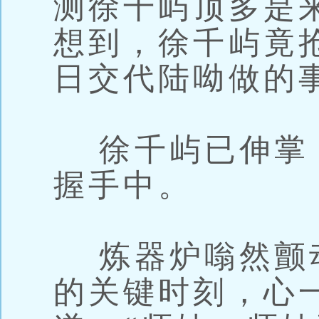
测徐千屿顶多是
想到，徐千屿竟
日交代陆呦做的
徐千屿已伸掌
握手中。
炼器炉嗡然颤
的关键时刻，心