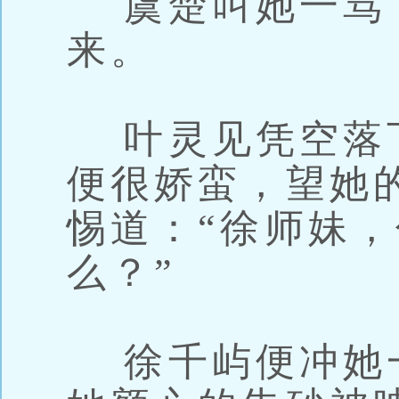
虞楚叫她一骂
来。
叶灵见凭空落
便很娇蛮，望她
惕道：“徐师妹
么？”
徐千屿便冲她