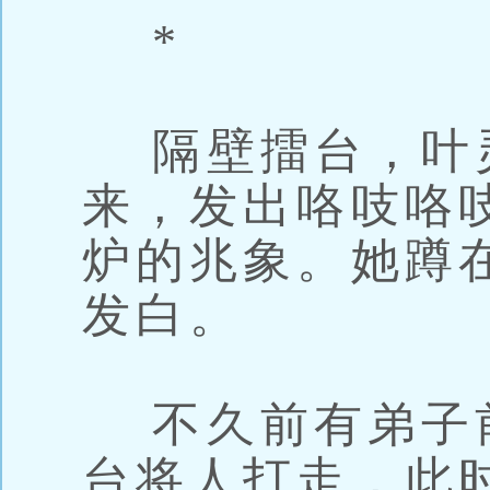
*
隔壁擂台，叶
来，发出咯吱咯
炉的兆象。她蹲
发白。
不久前有弟子
台将人打走，此