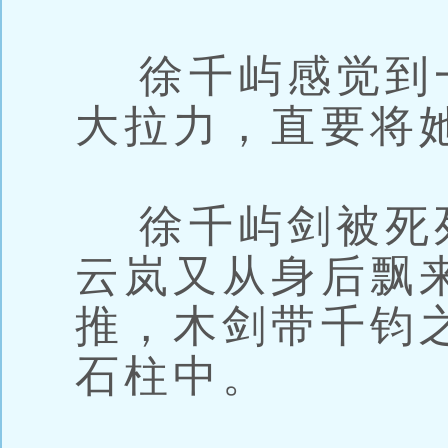
徐千屿感觉到
大拉力，直要将
徐千屿剑被死
云岚又从身后飘
推，木剑带千钧
石柱中。