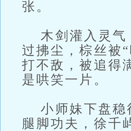
张。
木剑灌入灵气
过拂尘，棕丝被“
打不敌，被追得
是哄笑一片。
小师妹下盘稳
腿脚功夫，徐千