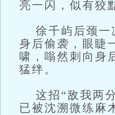
亮一闪，似有狡黠
徐千屿后颈一
身后偷袭，眼睫
啸，嗡然刺向身
猛绊。
这招“敌我两分
已被沈溯微练麻