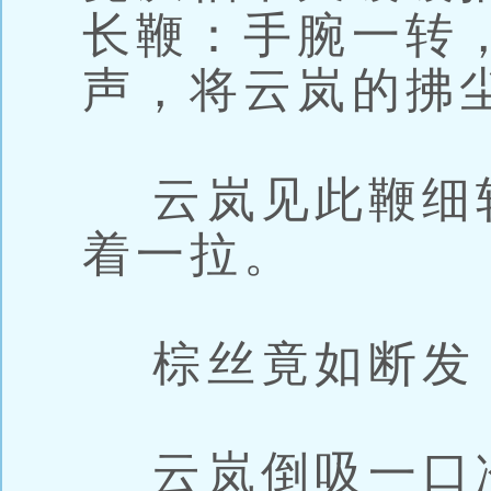
长鞭：手腕一转
声，将云岚的拂
云岚见此鞭细
着一拉。
棕丝竟如断发
云岚倒吸一口