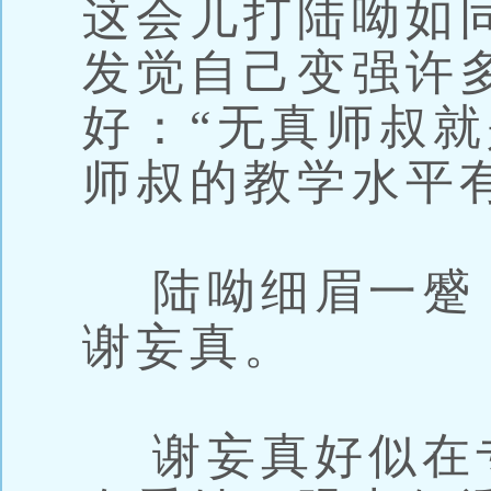
这会儿打陆呦如
发觉自己变强许
好：“无真师叔
师叔的教学水平
陆呦细眉一蹙
谢妄真。
谢妄真好似在