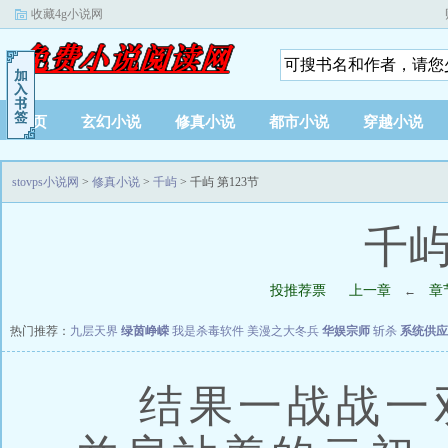
收藏4g小说网
首页
玄幻小说
修真小说
都市小说
穿越小说
stovps小说网
>
修真小说
>
千屿
> 千屿 第123节
千屿
投推荐票
上一章
章
←
热门推荐：
九层天界
绿茵峥嵘
我是杀毒软件
美漫之大冬兵
华娱宗师
斩杀
系统供应
结果一战战一