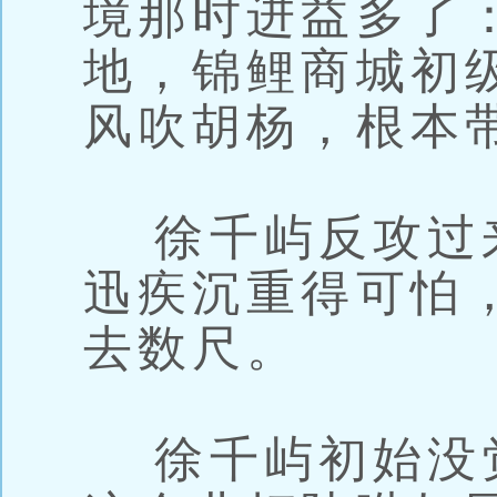
境那时进益多了
地，锦鲤商城初级
风吹胡杨，根本
徐千屿反攻过
迅疾沉重得可怕
去数尺。
徐千屿初始没