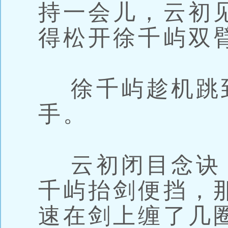
持一会儿，云初
得松开徐千屿双
徐千屿趁机跳
手。
云初闭目念诀
千屿抬剑便挡，
速在剑上缠了几