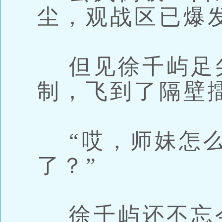
尘，观战区已爆
但见徐千屿足
制，飞到了隔壁
“哎，师妹怎么
了？”
徐千屿还不忘