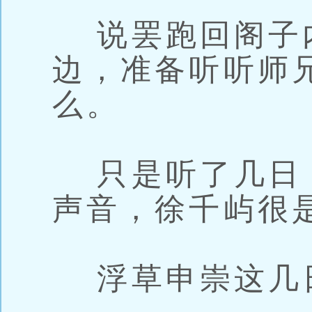
说罢跑回阁子
边，准备听听师
么。
只是听了几日
声音，徐千屿很
浮草申崇这几