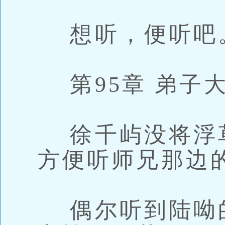
想听，便听吧
第95章 弟子
徐千屿没将浮草
方便听师兄那边
偶尔听到陆呦