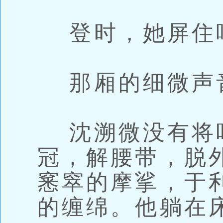
登时，她屏住
那厢的细微声
沈溯微没有将
冠，解腰带，脱
窸窣的摩挲，于
的缠绵。他躺在