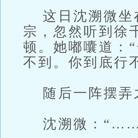
这日沈溯微坐
宗，忽然听到徐
顿。她嘟囔道：
不到。你到底行
随后一阵摆弄
沈溯微：“……