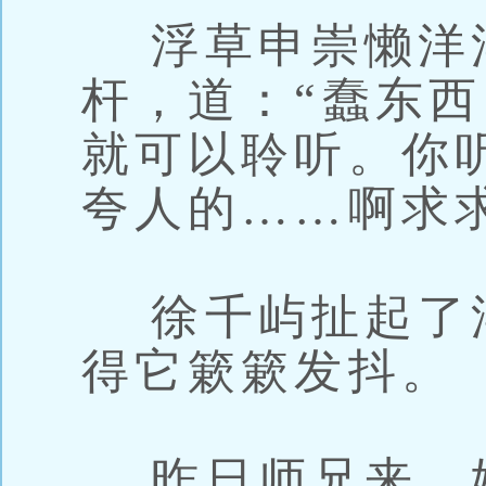
浮草申崇懒洋
杆，道：“蠢东西
就可以聆听。你
夸人的……啊求
徐千屿扯起了
得它簌簌发抖。
昨日师兄来，