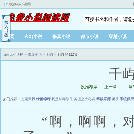
收藏4g小说网
首页
玄幻小说
修真小说
都市小说
穿越小说
stovps小说网
>
修真小说
>
千屿
> 千屿 第122节
千屿
投推荐票
上一章
章
←
热门推荐：
九层天界
绿茵峥嵘
我是杀毒软件
美漫之大冬兵
华娱宗师
斩杀
系统供应
“啊，啊啊，对