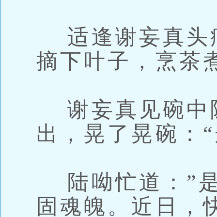
适逢谢妄真头
摘下叶子，烹茶
谢妄真见碗中
出，晃了晃碗：“
陆呦忙道：”是
固魂魄。近日，