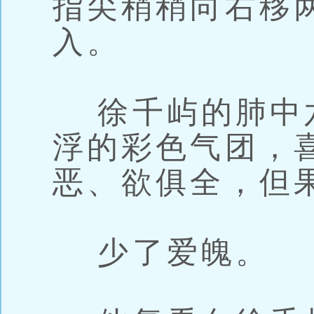
指尖稍稍向右移
入。
徐千屿的肺中
浮的彩色气团，
恶、欲俱全，但
少了爱魄。