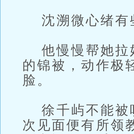
沈溯微心绪有
他慢慢帮她拉
的锦被，动作极
脸。
徐千屿不能被
次见面便有所领