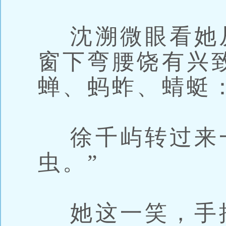
沈溯微眼看她
窗下弯腰饶有兴
蝉、蚂蚱、蜻蜓：
徐千屿转过来一
虫。”
她这一笑，手