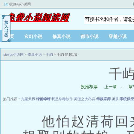
收藏4g小说网
首页
玄幻小说
修真小说
都市小说
穿越小说
stovps小说网
>
修真小说
>
千屿
> 千屿 第101节
千屿
投推荐票
上一章
章
←
热门推荐：
九层天界
绿茵峥嵘
我是杀毒软件
美漫之大冬兵
华娱宗师
斩杀
系统供应
他怕赵清荷回