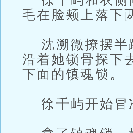
徐千屿和衣侧
毛在脸颊上落下
沈溯微撩摆半
沿着她锁骨探下
下面的镇魂锁。
徐千屿开始冒