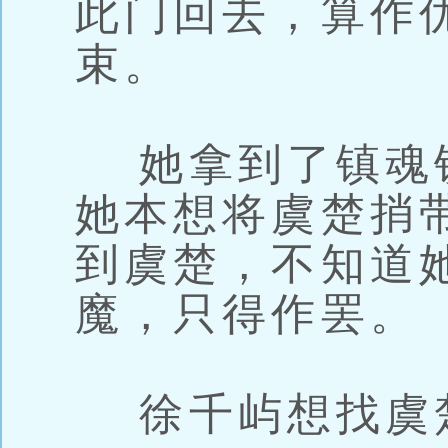
此门回去，算作
束。
她拿到了镇魂锁
她本想将虞楚捎
到虞楚，不知道
魔，只得作罢。
徐千屿想找虞