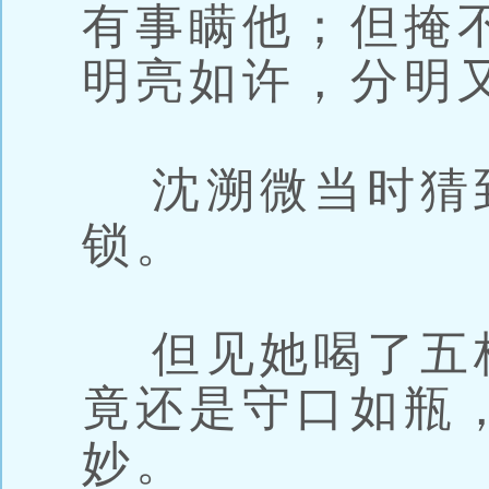
有事瞒他；但掩
明亮如许，分明
沈溯微当时猜
锁。
但见她喝了五
竟还是守口如瓶
妙。