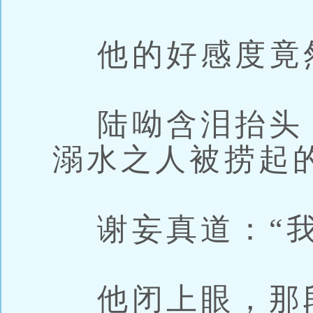
他的好感度竟
陆呦含泪抬头
溺水之人被捞起
谢妄真道：“我
他闭上眼，那