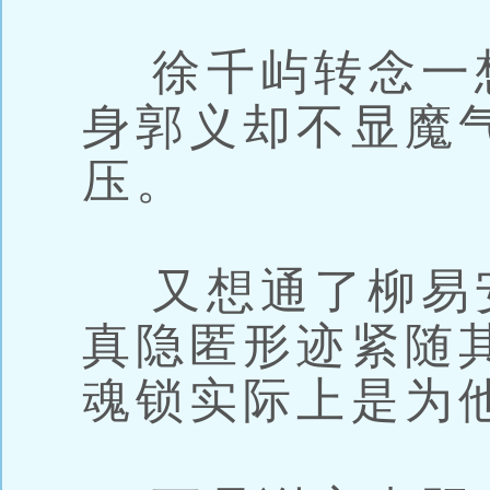
徐千屿转念一
身郭义却不显魔
压。
又想通了柳易
真隐匿形迹紧随
魂锁实际上是为