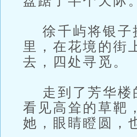
盘踞了半个天际
徐千屿将银子
里，在花境的街
去，四处寻觅。
走到了芳华楼
看见高耸的草靶
她，眼睛瞪圆，