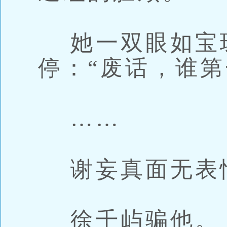
她一双眼如宝
停：“废话，谁第
……
谢妄真面无表
徐千屿骗他。