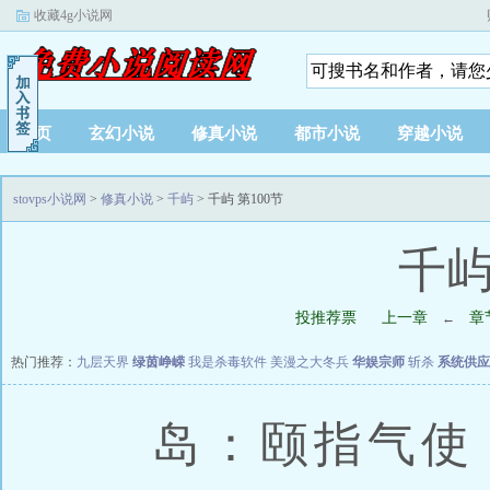
收藏4g小说网
首页
玄幻小说
修真小说
都市小说
穿越小说
stovps小说网
>
修真小说
>
千屿
> 千屿 第100节
千屿
投推荐票
上一章
章
←
热门推荐：
九层天界
绿茵峥嵘
我是杀毒软件
美漫之大冬兵
华娱宗师
斩杀
系统供应
岛：颐指气使