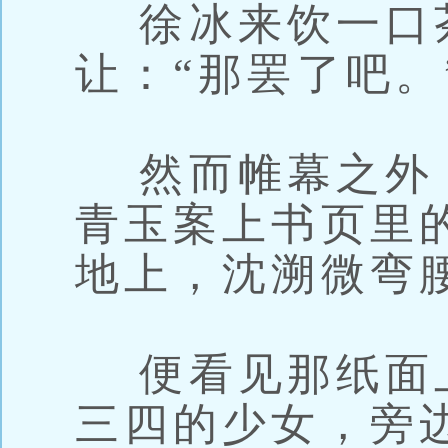
徐冰来饮一口
让：“那罢了吧。
然而帷幕之外
青玉案上书页里
地上，沈溯微弯
便看见那纸面
三四的少女，旁边