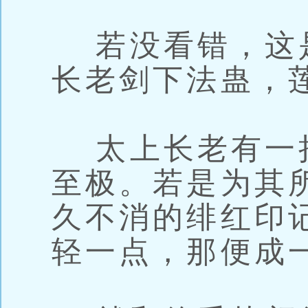
若没看错，这
长老剑下法蛊，
太上长老有一
至极。若是为其
久不消的绯红印
轻一点，那便成