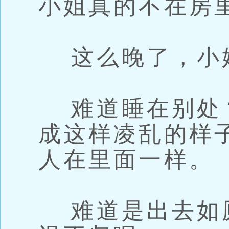
小姐真的不在房
这么晚了，小
难道睡在别处
成这样凌乱的样
人在里面一样。
难道是出去如