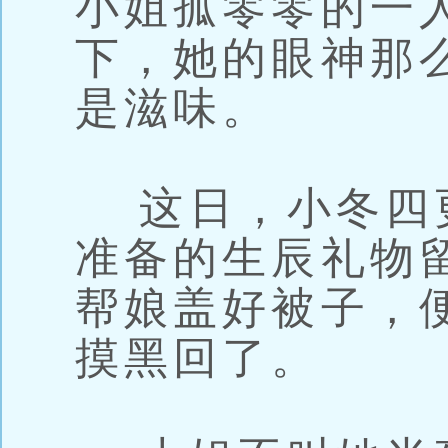
小姐孤零零的一
下，她的眼神那
是滋味。
这日，小冬四
准备的生辰礼物
帮娘盖好被子，
摸黑回了。