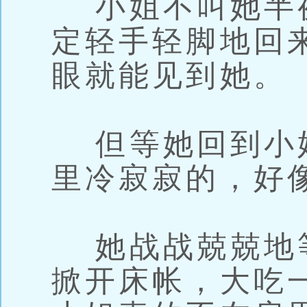
小姐不叫她半
定轻手轻脚地回
眼就能见到她。
但等她回到小
里冷寂寂的，好
她战战兢兢地
掀开床帐，大吃