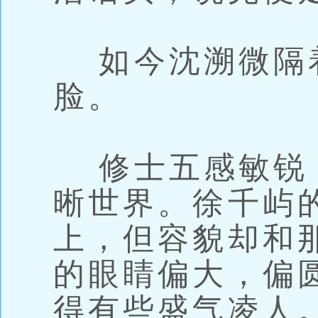
如今沈溯微隔
脸。
修士五感敏锐
晰世界。徐千屿
上，但容貌却和
的眼睛偏大，偏
得有些盛气凌人