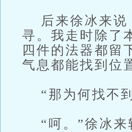
后来徐冰来说：
寻。我走时除了
四件的法器都留
气息都能找到位
“那为何找不到
“呵。”徐冰来