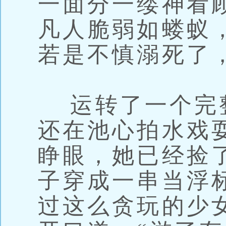
一面分一缕神看
凡人脆弱如蝼蚁
若是不慎溺死了
运转了一个完
还在池心拍水戏
睁眼，她已经捡
子穿成一串当浮
过这么贪玩的少