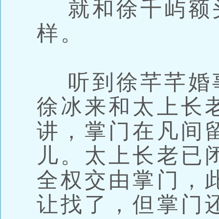
就和徐千屿额
样。
听到徐芊芊婚
徐冰来和太上长
讲，掌门在凡间
儿。太上长老已
全权交由掌门，
让找了，但掌门