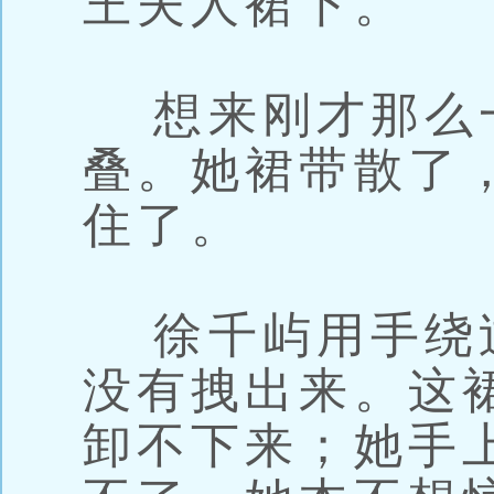
王夫人裙下。
想来刚才那么
叠。她裙带散了
住了。
徐千屿用手绕
没有拽出来。这
卸不下来；她手