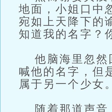
地面，小姐口中
宛如上天降下的
知道我的名字？
他脑海里忽然
喊他的名字，但
属于另一个少女
随着那道声音