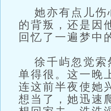
她亦有点儿伤
的背叛，还是因
回忆了一遍梦中
徐千屿忽觉索
单得很。这一晚
连这前半夜使她
想当了，她迅速