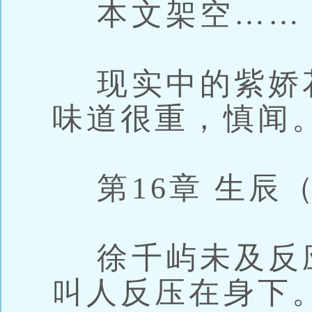
本文架空……
现实中的紫娇
味道很重，慎闻
第16章 生辰
徐千屿未及反
叫人反压在身下