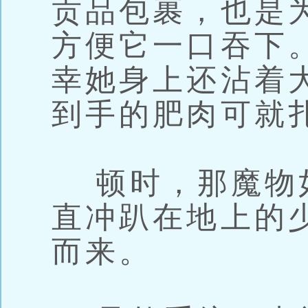
贡品包裹，也是
方便它一口吞下
幸她身上还沾着
到手的肥肉可就
顿时，那魔物
直冲趴在地上的
而来。