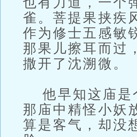
也有力道，一个
雀。菩提果挟疾
作为修士五感敏
那果儿擦耳而过
撒开了沈溯微。
他早知这庙是
那庙中精怪小妖
算是客气，却没