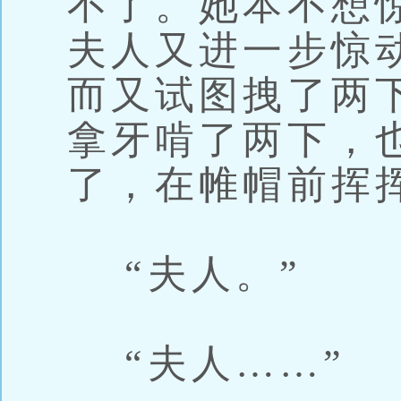
不了。她本不想
夫人又进一步惊
而又试图拽了两
拿牙啃了两下，
了，在帷帽前挥
“夫人。”
“夫人……”