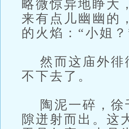
略微惊异地睁大
来有点儿幽幽的
的火焰：“小姐？
然而这庙外徘
不下去了。
陶泥一碎，徐
隙迸射而出。这