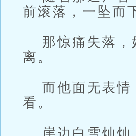
前滚落，一坠而
那惊痛失落，
离。
而他面无表情
看。
崖边白雪灿灿