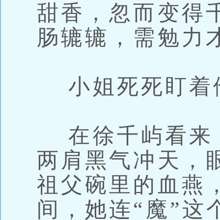
甜香，忽而变得
肠辘辘，需勉力
小姐死死盯着
在徐千屿看来
两肩黑气冲天，
祖父碗里的血燕
间，她连“魔”这