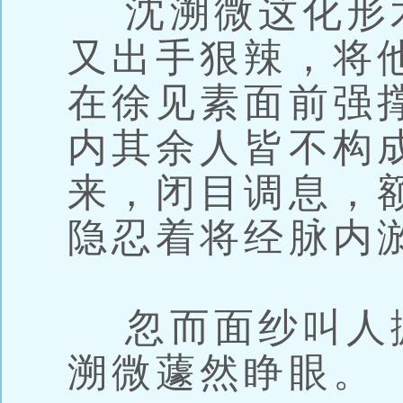
沈溯微这化形
又出手狠辣，将
在徐见素面前强
内其余人皆不构
来，闭目调息，
隐忍着将经脉内
忽而面纱叫人
溯微蘧然睁眼。