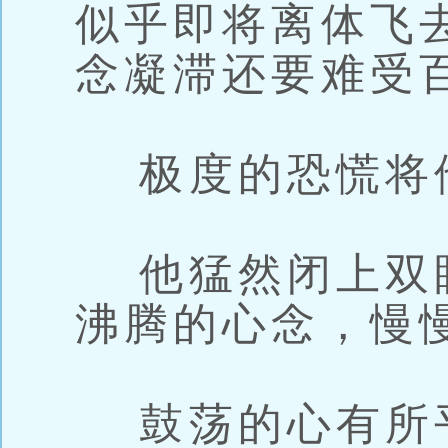
似乎即将离体飞
念凝滞还要难受
极度的恐慌将
他猛然闭上双
沸腾的心念，慢
鼓荡的心有所