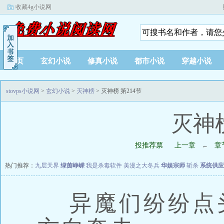
收藏4g小说网
首页
玄幻小说
修真小说
都市小说
穿越小说
stovps小说网
>
玄幻小说
>
灭神榜
> 灭神榜 第214节
灭神榜
投推荐票
上一章
章
←
热门推荐：
九层天界
绿茵峥嵘
我是杀毒软件
美漫之大冬兵
华娱宗师
斩杀
系统供应
异魔们纷纷点