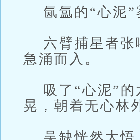
氤氲的“心泥”
六臂捕星者张嘴
急涌而入。
吸了“心泥”的
晃，朝着无心林
吴缺恍然大悟