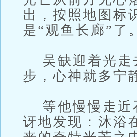
出，按照地图标
是“观鱼长廊”了
吴缺迎着光走
步，心神就多宁
等他慢慢走近
讶地发现：沐浴