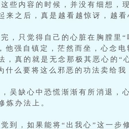
这些内容的时候，并没有细想，现
系起来之后，真是越看越惊讶，越看
，只觉得自己的心脏在胸膛里“
，他强自镇定，茫然而坐，心念电
功法，真的就是无念那极其恶心的“
为什么要将这么邪恶的功法卖给我
，吴缺心中恐慌渐渐有所消退，心
的修炼办法上。
到，如果能将“出我心”这一步