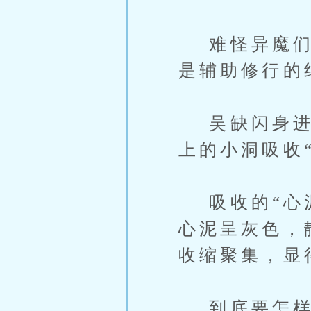
难怪异魔们要
是辅助修行的
吴缺闪身进入
上的小洞吸收
吸收的“心泥
心泥呈灰色，
收缩聚集，显
到底要怎样做