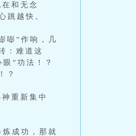
在和无念
心跳越快。
嘭嘭”作响，几
转：难道这
心眼”功法！？
！？
神重新集中
修炼成功，那就