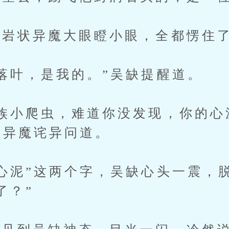
岩状异魔大眼瞪小眼，全都愣住
叶，是我的。”吴缺提醒道。
小爬虫，难道你没发现，你的心
状异魔诧异问道。
泥”这两个字，吴缺心头一震，脱
了？”