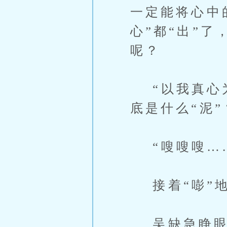
一定能将心中
心”都“出”
呢？
“以我真心为
底是什么“泥
“嗖嗖嗖……
接着“嘭”地
吴缺急睁眼望