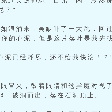
到吴缺神态，目光一闪，冷然说
泥？”
如浪涌来，吴缺吓了一大跳，回过
抢你的心泥，但是这片落叶是我先找
泥已经耗尽，还不给我快滚！？
冒火，鼓着眼睛和这异魔对视了
起，破洞而出，落在石洞顶上。