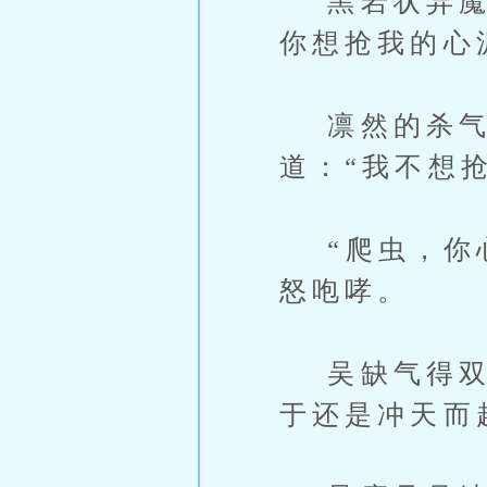
黑岩状异魔见
你想抢我的心
凛然的杀气
道：“我不想
“爬虫，你心
怒咆哮。
吴缺气得双眼
于还是冲天而