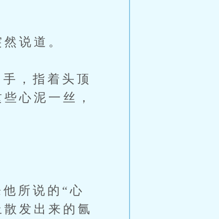
。
突然说道。
手，指着头顶
这些心泥一丝，
他所说的“心
上散发出来的氤