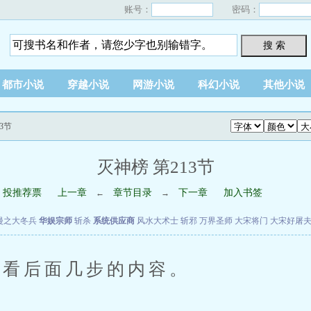
账号：
密码：
搜 索
都市小说
穿越小说
网游小说
科幻小说
其他小说
3节
灭神榜 第213节
投推荐票
上一章
章节目录
下一章
加入书签
←
→
漫之大冬兵
华娱宗师
斩杀
系统供应商
风水大术士
斩邪
万界圣师
大宋将门
大宋好屠
看后面几步的内容。