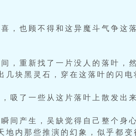
，也顾不得和这异魔斗气争这落
。
，重新找了一片没人的落叶，然
出几块黑灵石，穿在这落叶的闪电
吸了一些从这片落叶上散发出来
间产生，吴缺觉得自己整个身心
天地内那些推演的幻象，似乎都变