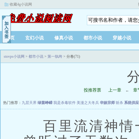
收藏4g小说网
首页
玄幻小说
修真小说
都市小说
穿越小说
stovps小说网
>
都市小说
>
第一纨绔
> 分卷(71)
分
投推荐票
上一章
章
←
热门推荐：
九层天界
绿茵峥嵘
我是杀毒软件
美漫之大冬兵
华娱宗师
斩杀
系统供应
百里流清神情