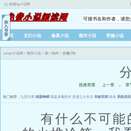
收藏4g小说网
首页
玄幻小说
修真小说
都市小说
穿越小说
stovps小说网
>
都市小说
>
第一纨绔
> 分卷(70)
分
投推荐票
上一章
章
←
热门推荐：
九层天界
绿茵峥嵘
我是杀毒软件
美漫之大冬兵
华娱宗师
斩杀
系统供应
有什么不可能