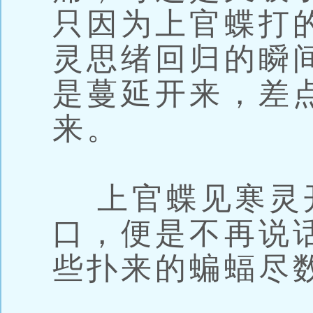
只因为上官蝶打
灵思绪回归的瞬
是蔓延开来，差
来。
上官蝶见寒灵
口，便是不再说
些扑来的蝙蝠尽