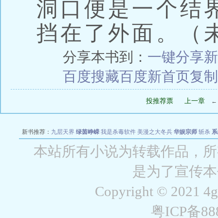
洞口便是一个结
挡在了外面。（
分享本书到：
一键分享
新
百度搜藏
百度新首页
复制
投推荐票
上一章
新书推荐：
九层天界
绿茵峥嵘
我是杀毒软件
美漫之大冬兵
华娱宗师
斩杀
系
空城
战争天堂
混元道纪
教练万岁
都市全能巨星
绝对交易
全职武神
位面复制
本站所有小说为转载作品，所
是为了宣传本
Copyright © 2021 4
粤ICP备8