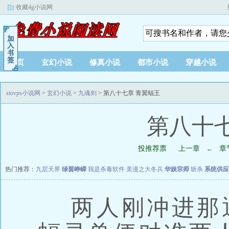
收藏4g小说网
首页
玄幻小说
修真小说
都市小说
穿越小说
stovps小说网
>
玄幻小说
>
九魂剑
> 第八十七章 青翼蝠王
第八十
投推荐票
上一章
章
←
热门推荐：
九层天界
绿茵峥嵘
我是杀毒软件
美漫之大冬兵
华娱宗师
斩杀
系统供应
两人刚冲进那