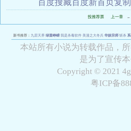
百度搜藏
百度新首页
复制
投推荐票
上一章
新书推荐：
九层天界
绿茵峥嵘
我是杀毒软件
美漫之大冬兵
华娱宗师
斩杀
系
空城
战争天堂
混元道纪
教练万岁
都市全能巨星
绝对交易
全职武神
位面复制
本站所有小说为转载作品，所
是为了宣传本
Copyright © 2021 4
粤ICP备8