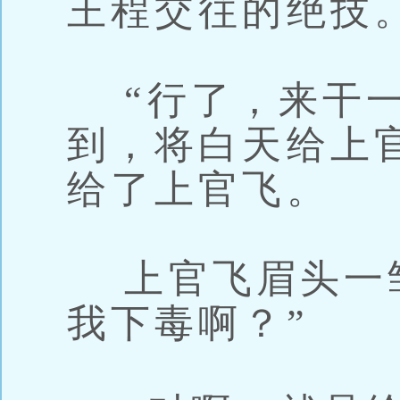
王程交往的绝技
“行了，来干一
到，将白天给上
给了上官飞。
上官飞眉头一皱
我下毒啊？”