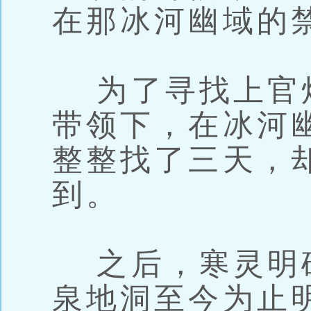
在那冰河幽域的
为了寻找上官
带领下，在冰河
整整找了三天，
到。
之后，寒灵明
泉地洞至今为止