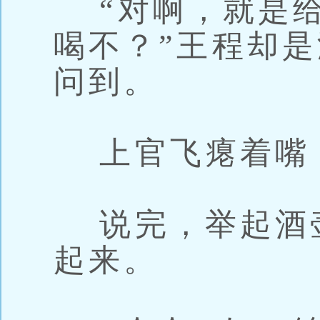
“对啊，就是给
喝不？”王程却
问到。
上官飞瘪着嘴：
说完，举起酒
起来。