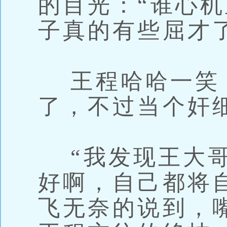
的目光：“谁心
子真的有些屈才
王程哈哈一笑：
了，不过当个奸
“我发现王大哥
好啊，自己都将
飞无奈的说到，