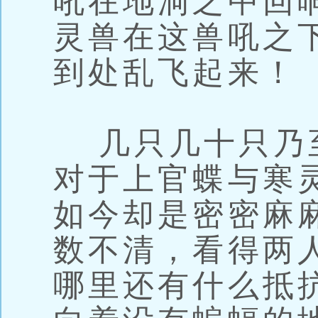
吼在地洞之中回
灵兽在这兽吼之
到处乱飞起来！
几只几十只乃
对于上官蝶与寒
如今却是密密麻
数不清，看得两
哪里还有什么抵