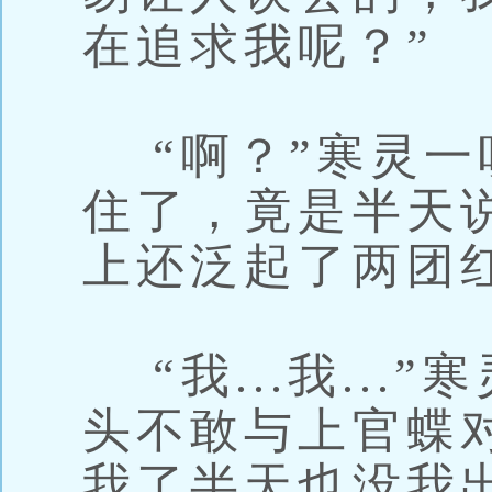
在追求我呢？”
“啊？”寒灵一
住了，竟是半天
上还泛起了两团
“我...我...
头不敢与上官蝶
我了半天也没我