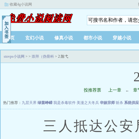
收藏4g小说网
首页
玄幻小说
修真小说
都市小说
穿越小说
stovps小说网
>
>
崇拜（伪骨科
> 2.陈弋
投推荐票
上一章
章
←
热门推荐：
九层天界
绿茵峥嵘
我是杀毒软件
美漫之大冬兵
华娱宗师
斩杀
系统供应
三人抵达公安