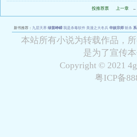
投推荐票
上一章
新书推荐：
九层天界
绿茵峥嵘
我是杀毒软件
美漫之大冬兵
华娱宗师
斩杀
系
空城
战争天堂
混元道纪
教练万岁
都市全能巨星
绝对交易
全职武神
位面复制
本站所有小说为转载作品，所
是为了宣传本
Copyright © 2021 4
粤ICP备8