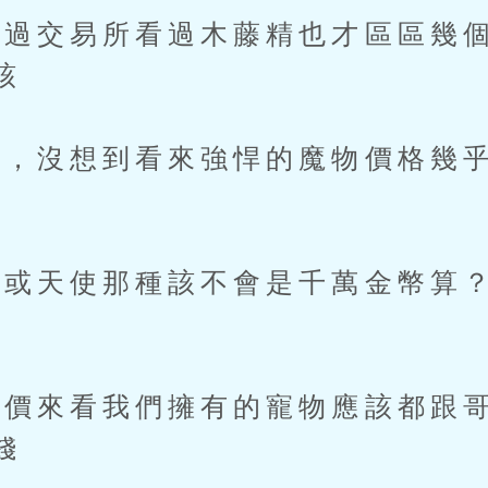
交易所看過木藤精也才區區幾個
該
沒想到看來強悍的魔物價格幾乎
」
或天使那種該不會是千萬金幣算？
來看我們擁有的寵物應該都跟哥
錢