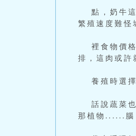
點，奶牛這種
繁殖速度難怪
裡食物價格都
排，這肉或許
養殖時選擇
話說蔬菜也很
那植物......腦