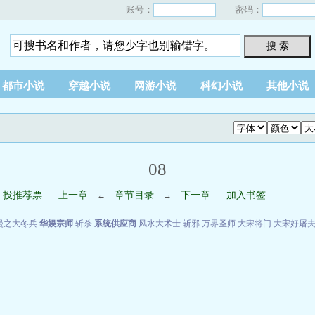
账号：
密码：
搜 索
都市小说
穿越小说
网游小说
科幻小说
其他小说
08
投推荐票
上一章
章节目录
下一章
加入书签
←
→
漫之大冬兵
华娱宗师
斩杀
系统供应商
风水大术士
斩邪
万界圣师
大宋将门
大宋好屠