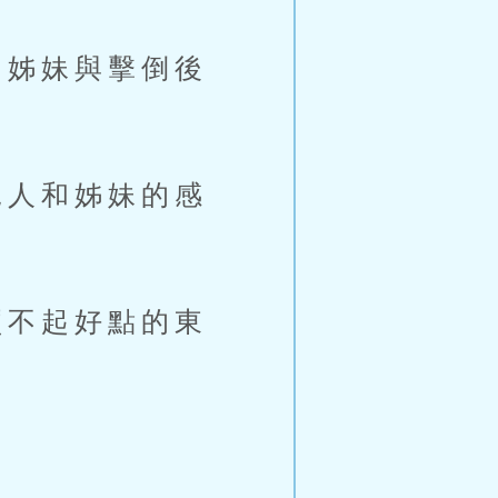
姊妹與擊倒後
人和姊妹的感
不起好點的東