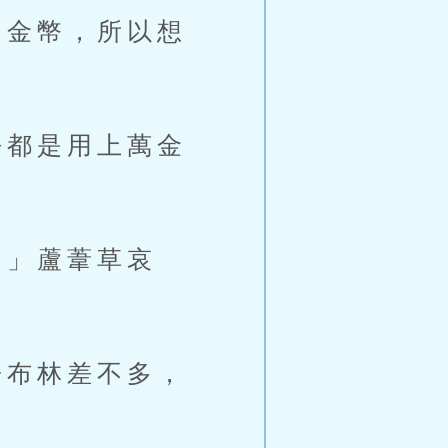
金幣，所以想
都是用上萬金
」蘆葦草哀
布林差不多，