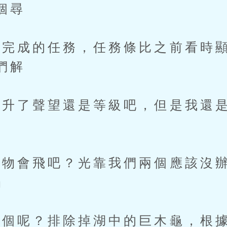
個尋
成的任務，任務條比之前看時顯
們解
了聲望還是等級吧，但是我還是
。
會飛吧？光靠我們兩個應該沒辦
」
呢？排除掉湖中的巨木龜，根據