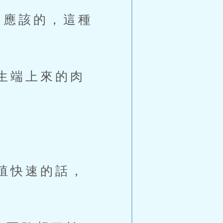
應該的，這種
生端上來的肉
殖快速的話，