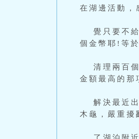
在湖邊活動，
覺只要不給牠
個金幣耶!等
清理兩百個哥
金額最高的那
解決最近出現
木龜，嚴重擾
了湖泊附近