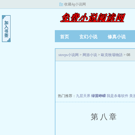
收藏4g小说网
首页
玄幻小说
修真小说
stovps小说网
>
网游小说
>
歐克牧場物語
> 08
热门推荐：
九层天界
绿茵峥嵘
我是杀毒软件
美
第八章