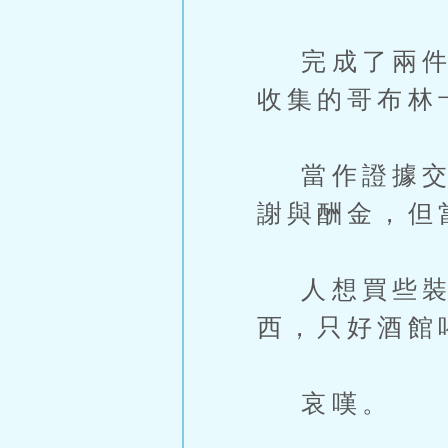
完成了兩件任
收集的哥布林
當作證據交給
謝與酬金，但
人想買些裝備
西，只好酒館
哀嘆。