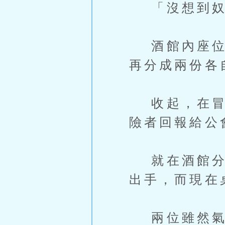
「沒想到奴隸和
酒館內座位上
再分成兩份各
收起，在冒險
險者回報給公
就在酒館分錢
出手，而現在
兩位雖然氣