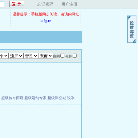
忘记密码
用户注册
温馨提示：手机版同步阅读，请访问网址
m.4g.re
翻页
夜间
夫
超级传奇商店
超级运动专家
超级浮空城
战争天堂
混元道纪
教练万岁
都市全能巨星