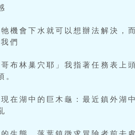
感
機會下水就可以想辦法解決，而
於我們
布林巢穴耶」我指著任務表上頭
項。
在湖中的巨木龜：最近鎮外湖中
亂
的生態，落葉鎮徵求冒險者前去