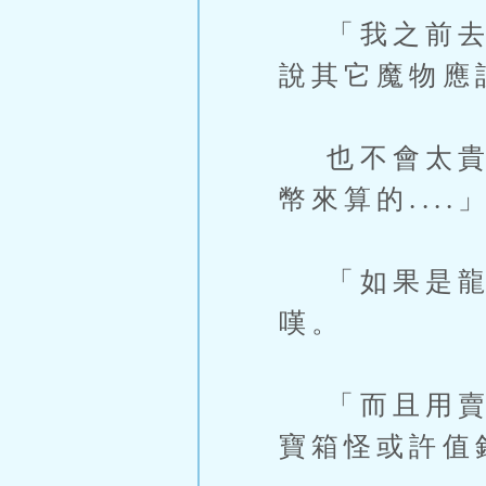
「我之前去過
說其它魔物應
也不會太貴，
幣來算的....
「如果是龍
嘆。
「而且用賣價
寶箱怪或許值