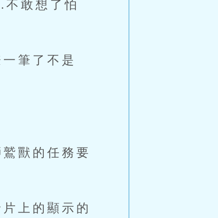
.不敢想了怕
一筆了不是
鷲獸的任務要
片上的顯示的