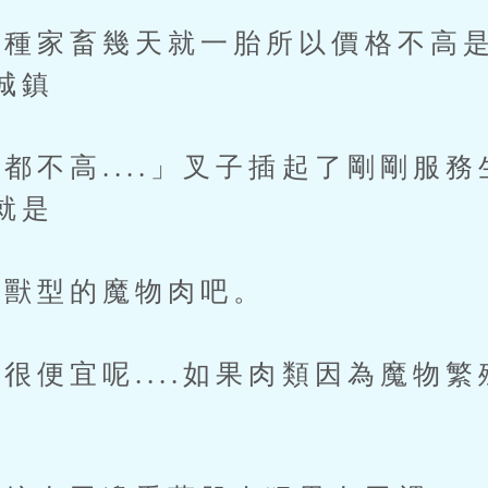
家畜幾天就一胎所以價格不高是
城鎮
不高....」叉子插起了剛剛服務
就是
獸型的魔物肉吧。
便宜呢....如果肉類因為魔物繁