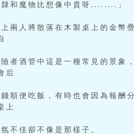
魔物比想像中貴呀........」
兩人將散落在木製桌上的金幣疊
自
者酒管中這是一種常見的景象，
會后
順便吃飯，有時也會因為報酬分
桌上
氛不佳卻不像是那樣子。