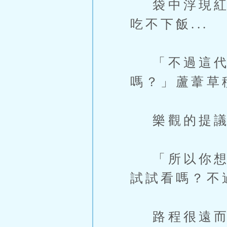
袋中浮現紅娘
吃不下飯...
「不過這代
嗎？」蘆葦草
樂觀的提議
「所以你想接
試試看嗎？不
路程很遠而且