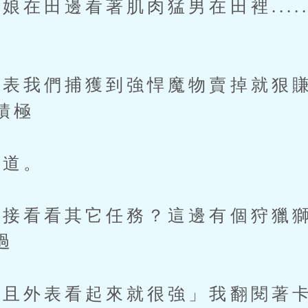
在田邊看著肌肉猛男在田裡.....
表我們捕獲到強悍魔物賣掉就狠賺
積極
道。
看看其它任務？這邊有個狩獵獅
過
外表看起來就很強」我翻閱著卡