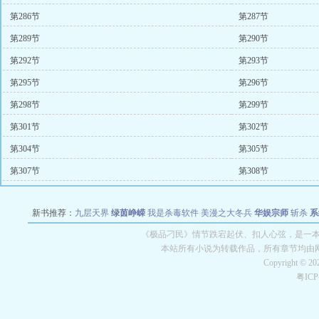
第286节
第287节
第289节
第290节
第292节
第293节
第295节
第296节
第298节
第299节
第301节
第302节
第304节
第305节
第307节
第308节
新书推荐：
九层天界
绿茵峥嵘
我是杀毒软件
美漫之大冬兵
华娱宗师
斩杀
系
空城
战争天堂
混元道纪
教练万岁
都市全能巨星
绝对交易
全职武神
位面复制
《极品刁民》情节跌宕起伏、扣人心弦，是一本情
本站所有小说为转载作品，所有章节均由
Copyright © 2
粤IC