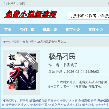
收藏4g小说网
首页
玄幻小说
修真小说
都市小说
穿越小说
stovps小说网
>
都市小说
> 极品刁民最新章节列表
极品刁民
作 者：书香戏子
最后更新：2026-02-04 21:56:03
一个农村大男孩，走出支离破碎的家庭
都市背后，另一个世界逐渐的浮现而出。...
推荐阅读：
九层天界
绿茵峥嵘
我是杀毒软件
美漫之大冬兵
华娱宗师
斩杀
系统供应
堂
混元道纪
教练万岁
都市全能巨星
绝对交易
全职武神
位面复制大师
华娱特效大亨