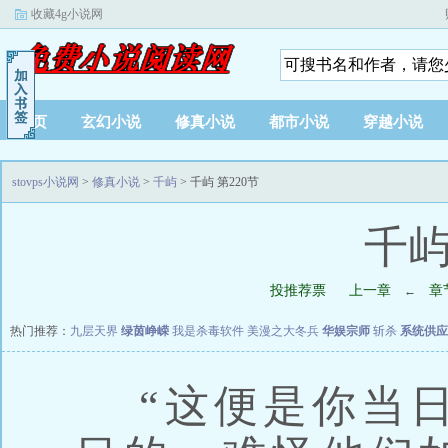
收藏4g小说网
首页
玄幻小说
修真小说
都市小说
穿越小说
stovps小说网
>
修真小说
>
千屿
> 千屿 第220节
千屿
投推荐票
上一章
章
←
热门推荐：
九层天界
绿茵峥嵘
我是杀毒软件
美漫之大冬兵
华娱宗师
斩杀
系统供应
“这便是你当日