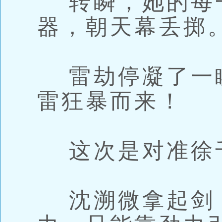
转瞬，她的每
器，朝天幕丢掷
雷劫停凝了一
雷狂暴而来！
这次是对准徐
沈溯微拿起剑