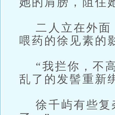
她的肩膀，阻住
二人立在外面
喂药的徐见素的
“我拦你，不高
乱了的发髻重新
徐千屿有些复杂