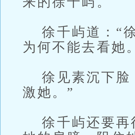
来的徐千屿。
徐千屿道：“徐
为何不能去看她。
徐见素沉下脸：
激她。”
徐千屿还要再