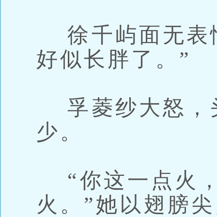
徐千屿面无表情
好似长胖了。”
孚菱纱大怒，
少。
“你这一点火，
火。”她以翅膀