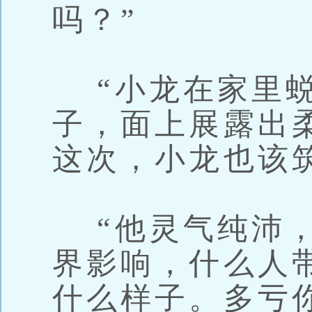
吗？”
“小龙在家里蜕
子，面上展露出
这次，小龙也该
“他灵气纯沛，
界影响，什么人
什么样子。多亏