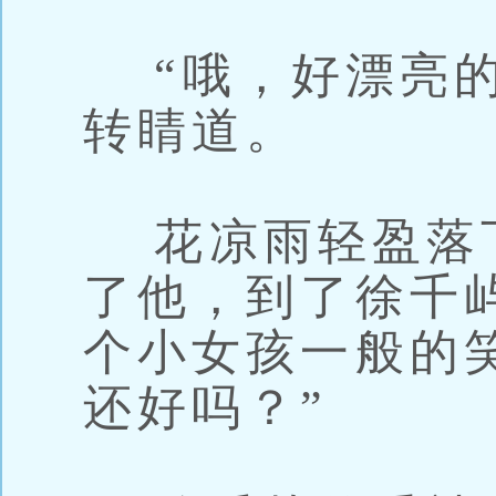
“哦，好漂亮的
转睛道。
花凉雨轻盈落
了他，到了徐千
个小女孩一般的
还好吗？”