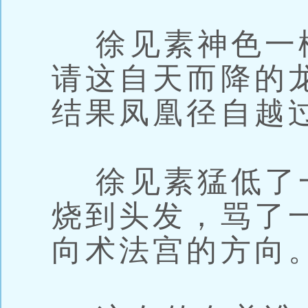
徐见素神色一松
请这自天而降的
结果凤凰径自越
徐见素猛低了一
烧到头发，骂了
向术法宫的方向