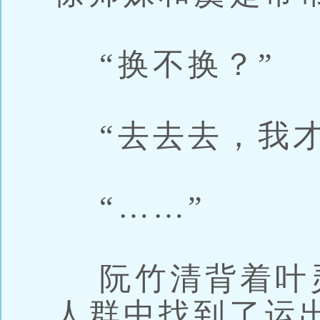
“换不换？”
“去去去，我才
“……”
阮竹清背着叶
人群中找到了运