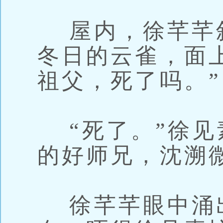
屋内，徐芊芊
冬日的云雀，面
祖父，死了吗。”
“死了。”徐见
的好师兄，沈溯
徐芊芊眼中涌