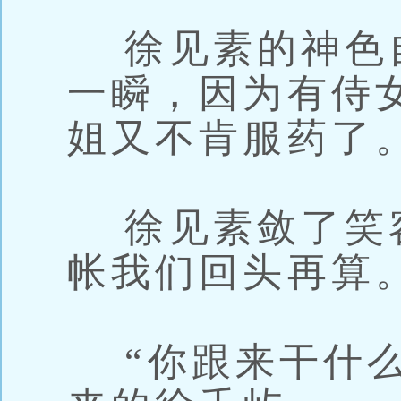
徐见素的神色
一瞬，因为有侍
姐又不肯服药了。
徐见素敛了笑容
帐我们回头再算。
“你跟来干什么