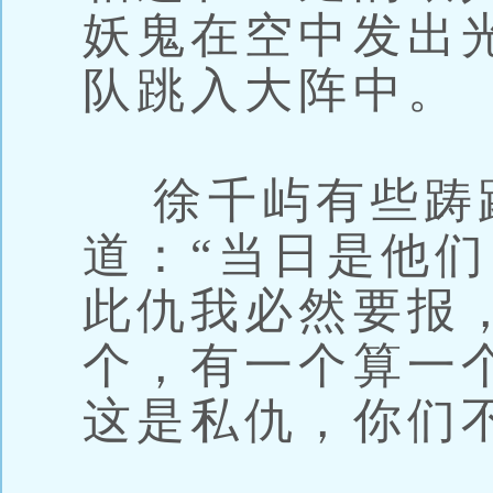
妖鬼在空中发出
队跳入大阵中。
徐千屿有些踌
道：“当日是他
此仇我必然要报
个，有一个算一
这是私仇，你们