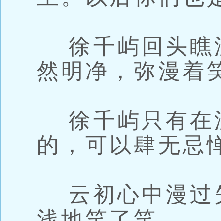
徐千屿回头瞧
然明净，弥漫着
徐千屿只有在
的，可以肆无忌
云初心中漫过
浅地笑了笑。