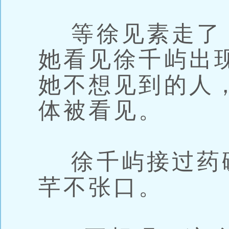
等徐见素走了
她看见徐千屿出
她不想见到的人
体被看见。
徐千屿接过药
芊不张口。