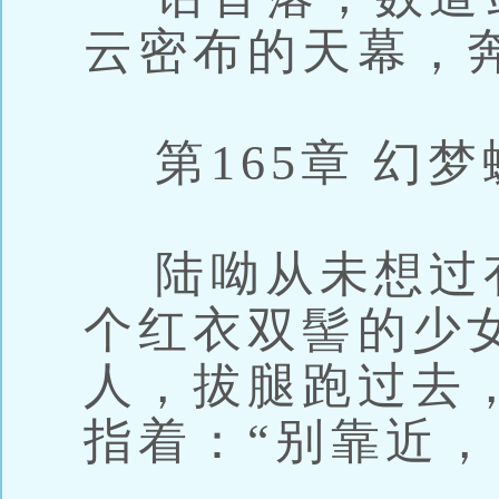
云密布的天幕，
第165章 幻梦
陆呦从未想过有
个红衣双髻的少
人，拔腿跑过去
指着：“别靠近，