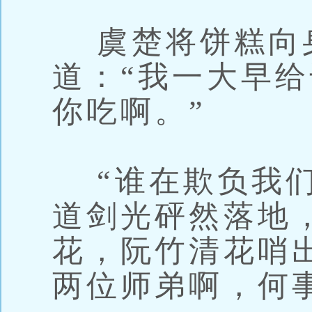
虞楚将饼糕向
道：“我一大早
你吃啊。”
“谁在欺负我们
道剑光砰然落地
花，阮竹清花哨
两位师弟啊，何