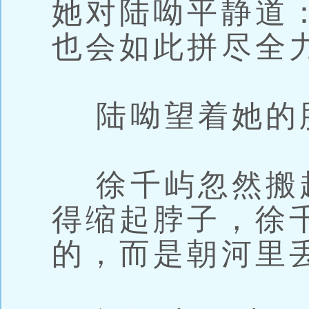
她对陆呦平静道
也会如此拼尽全
陆呦望着她的
徐千屿忽然搬
得缩起脖子，徐
的，而是朝河里