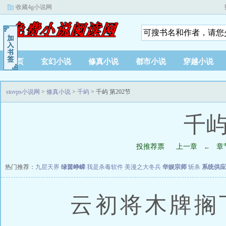
收藏4g小说网
首页
玄幻小说
修真小说
都市小说
穿越小说
stovps小说网
>
修真小说
>
千屿
> 千屿 第202节
千屿
投推荐票
上一章
章
←
热门推荐：
九层天界
绿茵峥嵘
我是杀毒软件
美漫之大冬兵
华娱宗师
斩杀
系统供应
云初将木牌搁