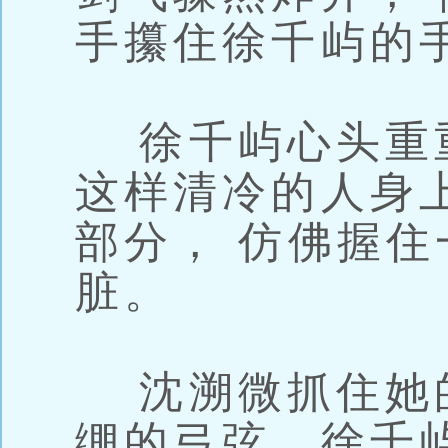
手攥住徐千屿的
徐千屿心头重
这样清冷的人身
部分， 仿佛握
脏。
沈溯微抓住她的
绷的弓弦。徐千