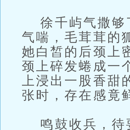
徐千屿气撒够
气喘，毛茸茸的
她白皙的后颈上
颈上碎发蜷成一
上浸出一股香甜
张时，存在感竟
鸣鼓收兵，待