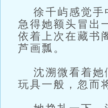
徐千屿感觉手
急得她额头冒出
依着上次在藏书
芦画瓢。
沈溯微看着她
玩具一般，忽而