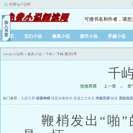
收藏4g小说网
首页
玄幻小说
修真小说
都市小说
穿越小说
stovps小说网
>
修真小说
>
千屿
> 千屿 第191节
千屿
投推荐票
上一章
章
←
热门推荐：
九层天界
绿茵峥嵘
我是杀毒软件
美漫之大冬兵
华娱宗师
斩杀
系统供应
鞭梢发出“啪”