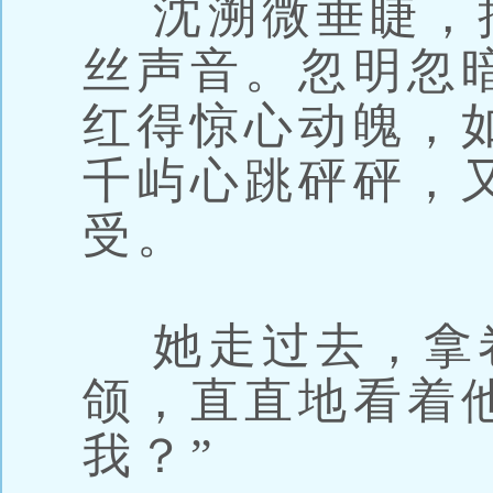
沈溯微垂睫，
丝声音。忽明忽
红得惊心动魄，
千屿心跳砰砰，
受。
她走过去，拿
颌，直直地看着
我？”