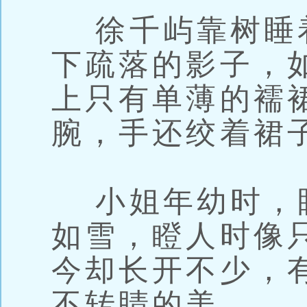
徐千屿靠树睡
下疏落的影子，
上只有单薄的襦
腕，手还绞着裙
小姐年幼时，
如雪，瞪人时像
今却长开不少，
不转睛的美。