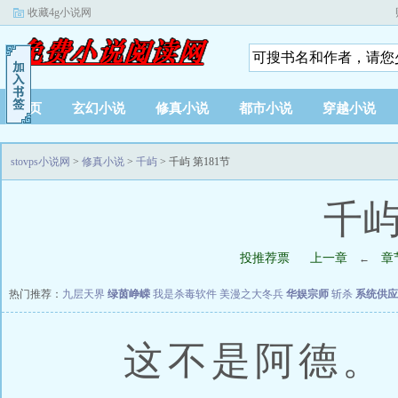
收藏4g小说网
首页
玄幻小说
修真小说
都市小说
穿越小说
stovps小说网
>
修真小说
>
千屿
> 千屿 第181节
千屿
投推荐票
上一章
章
←
热门推荐：
九层天界
绿茵峥嵘
我是杀毒软件
美漫之大冬兵
华娱宗师
斩杀
系统供应
这不是阿德。