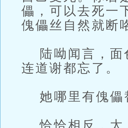
儡，可以去死一
傀儡丝自然就断
陆呦闻言，面
连道谢都忘了。
她哪里有傀儡
恰恰相反，太