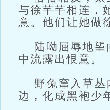
与徐芊芊相连，
意。他们让她做
陆呦屈辱地望
中流露出恨意。
野兔窜入草丛
边，化成黑袍少