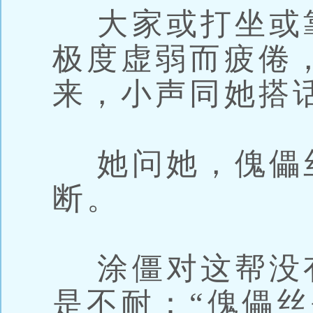
大家或打坐或
极度虚弱而疲倦
来，小声同她搭
她问她，傀儡
断。
涂僵对这帮没
是不耐：“傀儡