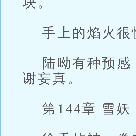
块。
手上的焰火很
陆呦有种预感
谢妄真。
第144章 雪妖