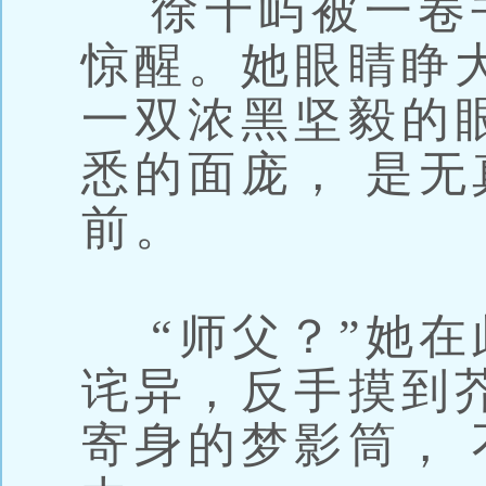
徐千屿被一卷书
惊醒。她眼睛睁
一双浓黑坚毅的眼
悉的面庞， 是
前。
“师父？”她在
诧异，反手摸到
寄身的梦影筒，