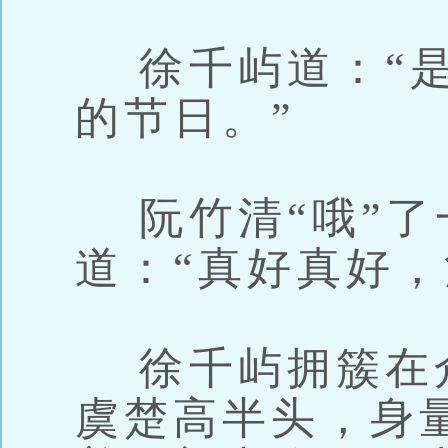
徐千屿道：“是
的节日。”
阮竹清“哦”了
道：“真好真好，
徐千屿拥簇在
虞楚高半头，身