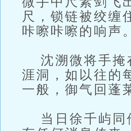
微手中尺素剑飞
尺，锁链被绞缠
咔嚓咔嚓的响声
沈溯微将手掩
涯洞，如以往的
一般，御气回蓬
当日徐千屿同