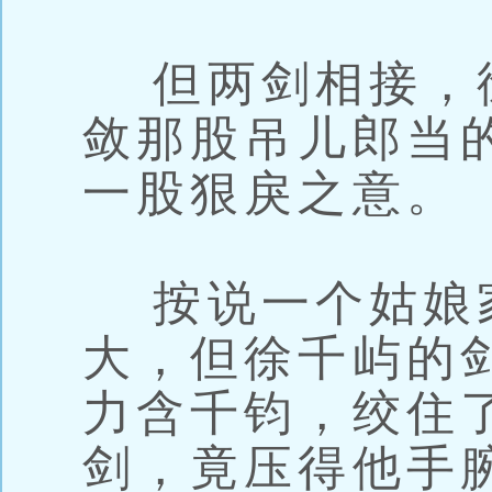
但两剑相接，
敛那股吊儿郎当
一股狠戾之意。
按说一个姑娘
大，但徐千屿的
力含千钧，绞住
剑，竟压得他手