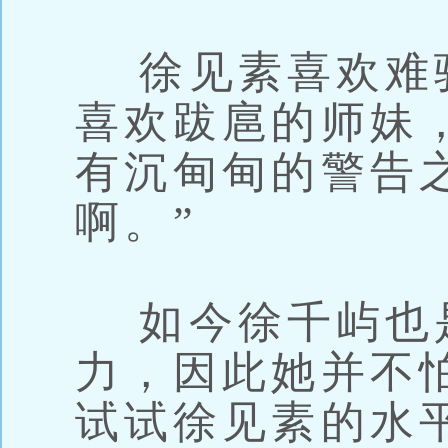
徐见素喜欢难
喜欢跋扈的师妹
有沉甸甸的警告
啊。”
如今徐千屿也
力，因此她并不
试试徐见素的水