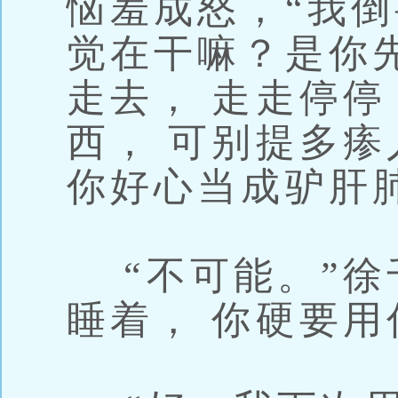
恼羞成怒，“我
觉在干嘛？是你
走去， 走走停停
西， 可别提多
你好心当成驴肝
“不可能。”徐
睡着， 你硬要用