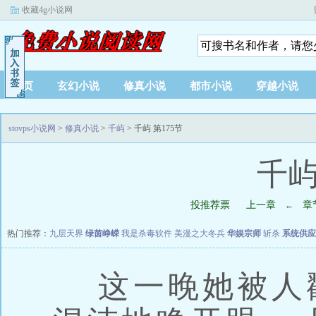
收藏4g小说网
首页
玄幻小说
修真小说
都市小说
穿越小说
stovps小说网
>
修真小说
>
千屿
> 千屿 第175节
千屿
投推荐票
上一章
章
←
热门推荐：
九层天界
绿茵峥嵘
我是杀毒软件
美漫之大冬兵
华娱宗师
斩杀
系统供应
这一晚她被人戳