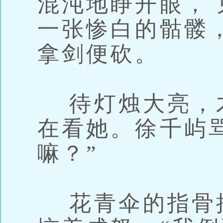
混沌地睁开眼，
一张惨白的骷髅
拿剑便砍。
待灯烛大亮，
在看她。徐千屿
嘛？”
花青伞的指骨