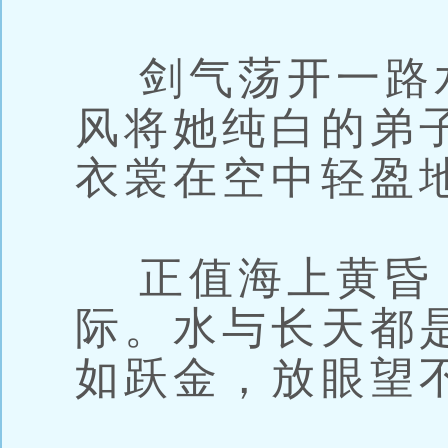
剑气荡开一路
风将她纯白的弟
衣裳在空中轻盈
正值海上黄昏
际。水与长天都
如跃金，放眼望