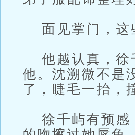
面见掌门，这
他越认真，徐
他。沈溯微不是
了，睫毛一抬，
徐千屿有预感
的吻擦过她唇角