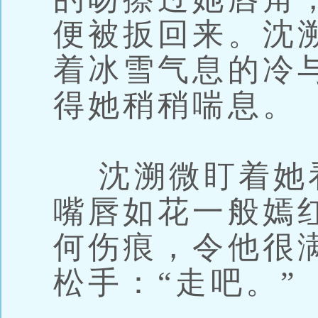
便被扳回来。沈
着冰雪气息的冷
得她稍稍喘息。
沈溯微盯着她
嘴唇如花一般嫣
何伤痕，令他很
松手：“走吧。”