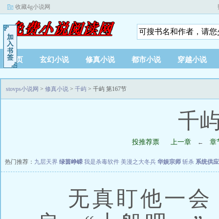
收藏4g小说网
首页
玄幻小说
修真小说
都市小说
穿越小说
stovps小说网
>
修真小说
>
千屿
> 千屿 第167节
千屿
投推荐票
上一章
章
←
热门推荐：
九层天界
绿茵峥嵘
我是杀毒软件
美漫之大冬兵
华娱宗师
斩杀
系统供应
无真盯他一会