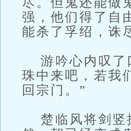
尽。但鬼还能做
强，他们得了自
能杀了孚绍，诛
游吟心内叹了口
珠中来吧，若我
回宗门。”
楚临风将剑竖