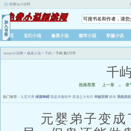
收藏4g小说网
首页
玄幻小说
修真小说
都市小说
穿越小说
stovps小说网
>
修真小说
>
千屿
> 千屿 第155节
千屿
投推荐票
上一章
章
←
热门推荐：
九层天界
绿茵峥嵘
我是杀毒软件
美漫之大冬兵
华娱宗师
斩杀
系统供应
元婴弟子变成