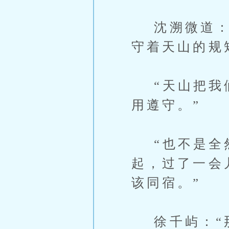
沈溯微道：“
守着天山的规
“天山把我们
用遵守。”
“也不是全然
起，过了一会
该同宿。”
徐千屿：“那