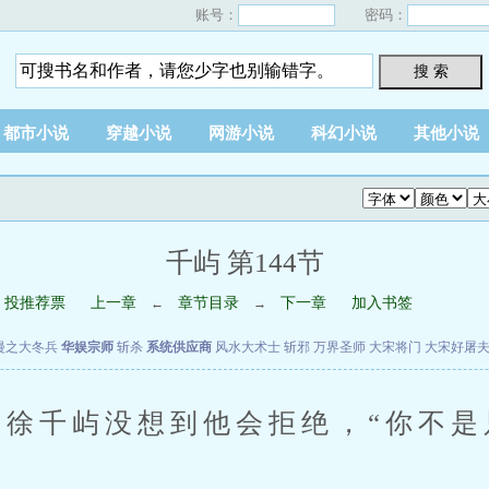
账号：
密码：
搜 索
都市小说
穿越小说
网游小说
科幻小说
其他小说
千屿 第144节
投推荐票
上一章
章节目录
下一章
加入书签
←
→
漫之大冬兵
华娱宗师
斩杀
系统供应商
风水大术士
斩邪
万界圣师
大宋将门
大宋好屠
徐千屿没想到他会拒绝，“你不是