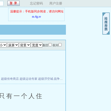
忘记密码
用户注册
温馨提示：手机版同步阅读，请访问网址
m.4g.re
翻页
夜间
夫
超级传奇商店
超级运动专家
超级浮空城
战争天堂
混元道纪
教练万岁
都市全能巨星
只有一个人住