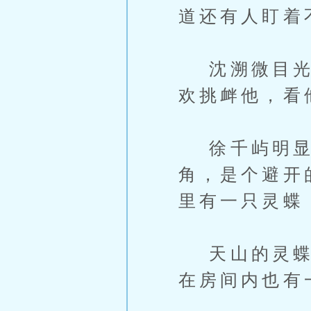
道还有人盯着
沈溯微目光有
欢挑衅他，看
徐千屿明显感
角，是个避开
里有一只灵蝶
天山的灵蝶，
在房间内也有