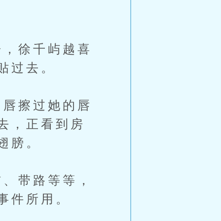
，徐千屿越喜
贴过去。
唇擦过她的唇
去，正看到房
翅膀。
、带路等等，
事件所用。