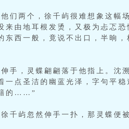
们两个，徐千屿很难想象这幅场
没来由地耳根发烫，又极为忐忑恐
的东西一般，竟说不出口，半晌，
伸手，灵蝶翩翩落于他指上。沈溯
着一点圣洁的幽蓝光泽，字句平稳
籍的……”
千屿忽然伸手一扑，那灵蝶便被