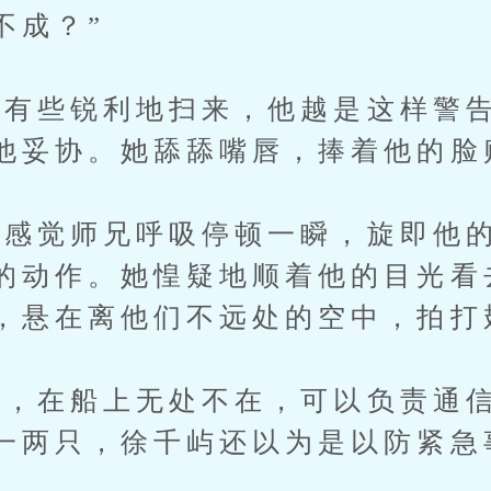
不成？”
些锐利地扫来，他越是这样警告
他妥协。她舔舔嘴唇，捧着他的脸
觉师兄呼吸停顿一瞬，旋即他的
的动作。她惶疑地顺着他的目光看
，悬在离他们不远处的空中，拍打
在船上无处不在，可以负责通信
一两只，徐千屿还以为是以防紧急