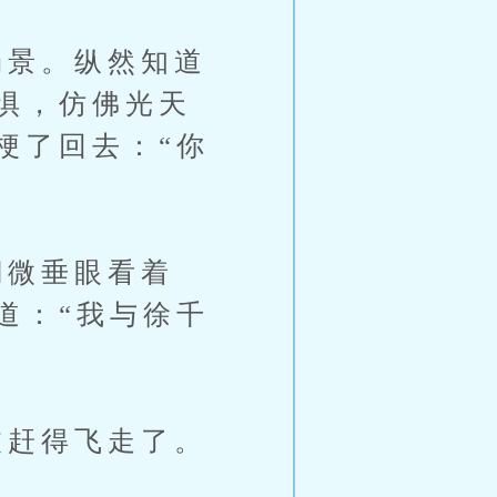
景。纵然知道
惧，仿佛光天
梗了回去：“你
微垂眼看着
道：“我与徐千
赶得飞走了。