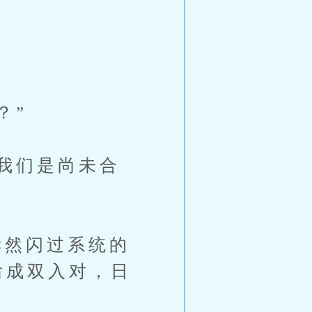
？”
我们是尚未合
然闪过系统的
后成双入对，日