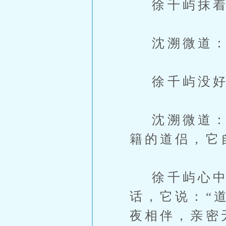
徐千屿抹着
沈溯微道：“
徐千屿没好气
沈溯微道：“
籍的道侣，它
徐千屿心中一
话，它说：“
夜相伴，亲密