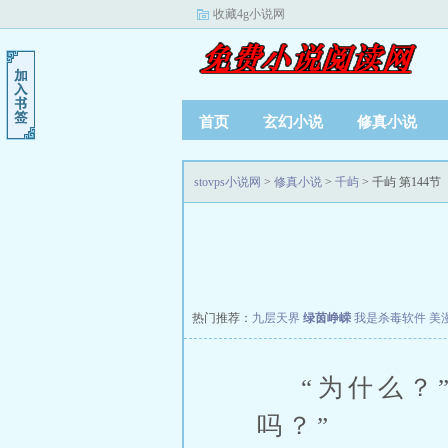
收藏4g小说网
首页
玄幻小说
修真小说
stovps小说网
>
修真小说
>
千屿
> 千屿 第144节
热门推荐：
九层天界
绿茵峥嵘
我是杀毒软件
美
“为什么？”
吗？”