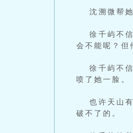
沈溯微帮她将
徐千屿不信，
会不能呢？但
徐千屿不信邪
喷了她一脸。
也许天山有不
破不了的。