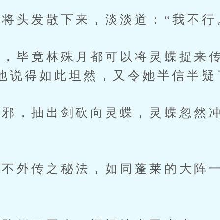
头发散下来，淡淡道：“我不行
毕竟林殊月都可以将灵蝶捉来传
他说得如此坦然，又令她半信半疑
，抽出剑砍向灵蝶，灵蝶忽然冲
外传之秘法，如同蓬莱的大阵一