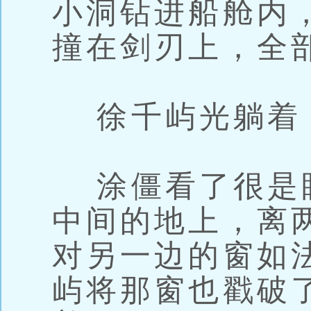
小洞钻进船舱内
撞在剑刃上，全
徐千屿光躺着
涂僵看了很是
中间的地上，离
对另一边的窗如
屿将那窗也戳破