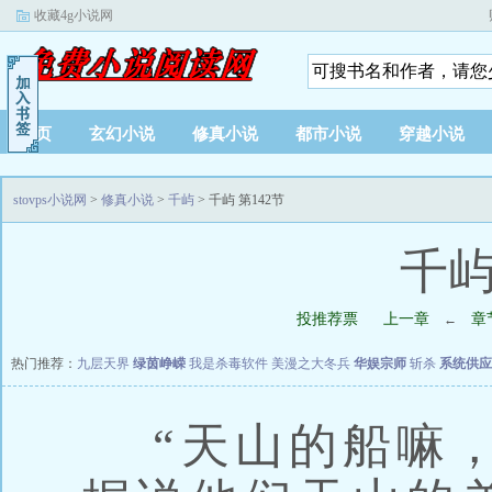
收藏4g小说网
首页
玄幻小说
修真小说
都市小说
穿越小说
stovps小说网
>
修真小说
>
千屿
> 千屿 第142节
千屿
投推荐票
上一章
章
←
热门推荐：
九层天界
绿茵峥嵘
我是杀毒软件
美漫之大冬兵
华娱宗师
斩杀
系统供应
“天山的船嘛，