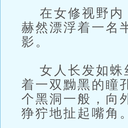
在女修视野内
赫然漂浮着一名
影。
女人长发如蛛
着一双黝黑的瞳
个黑洞一般，向
狰狞地扯起嘴角