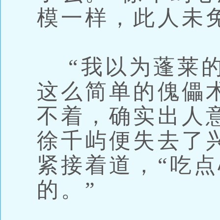
模一样，此人未
“我以为蓬莱的
这么简单的傀儡
不着，确实出人
徐千屿便失去了
紧接着道，“吃
的。”