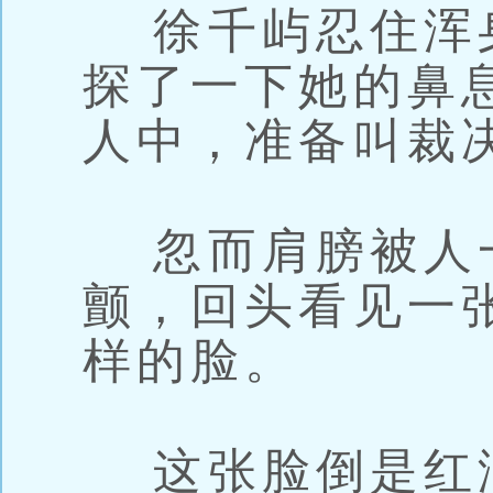
徐千屿忍住浑
探了一下她的鼻
人中，准备叫裁
忽而肩膀被人
颤，回头看见一
样的脸。
这张脸倒是红