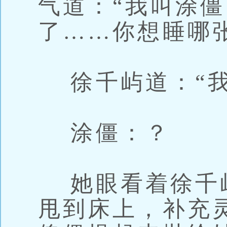
气道：“我叫涂
了……你想睡哪
徐千屿道：“我
涂僵：？
她眼看着徐千
甩到床上，补充