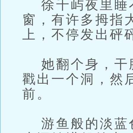
徐千屿夜里睡
窗，有许多拇指
上，不停发出砰
她翻个身，干
戳出一个洞，然
前。
游鱼般的淡蓝