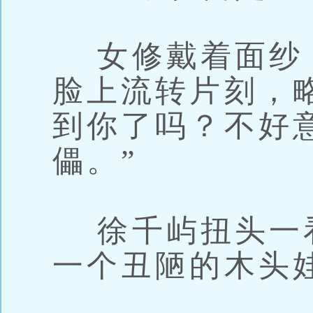
女修戴着面纱
脸上流转片刻，
到你了吗？不好
儡。”
徐千屿扭头一
一个丑陋的木头