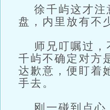
徐千屿这才注
盘，内里放有不
师兄叮嘱过，
千屿不确定对方
达歉意，便盯着
手去。
刚一碰到点心