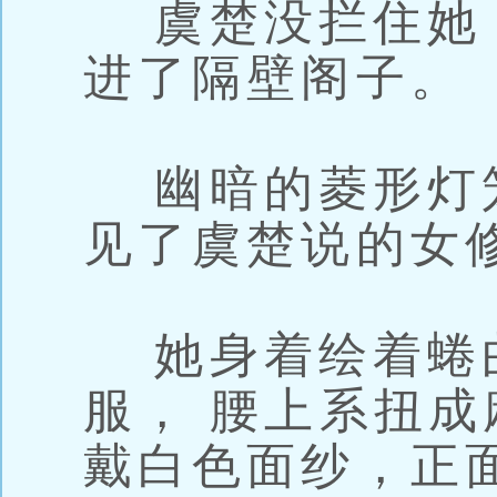
虞楚没拦住她
进了隔壁阁子。
幽暗的菱形灯笼
见了虞楚说的女
她身着绘着蜷
服， 腰上系扭成
戴白色面纱，正