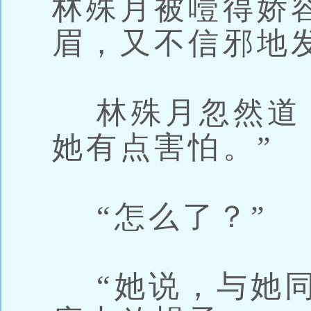
林殊月被噎得娇
眉，又不信邪地
林殊月忽然道：
她有点害怕。”
“怎么了？”
“她说，与她同