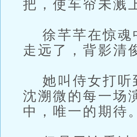
把，使车帘未溅
徐芊芊在惊魂
走远了，背影清
她叫侍女打听
沈溯微的每一场
中，唯一的期待