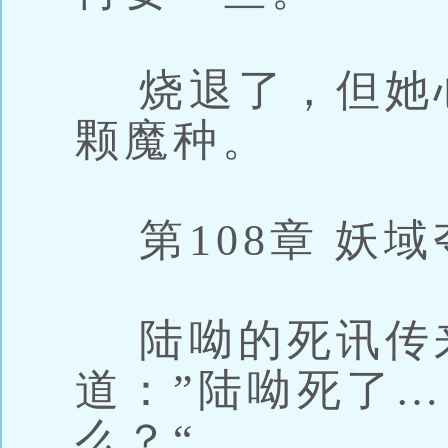
烧退了，但她
颗魔种。
第108章 妖域
陆呦的死讯传来
道：”陆呦死了
么？“