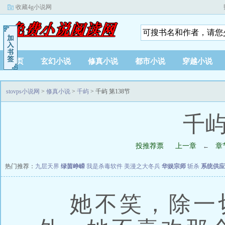
收藏4g小说网
首页
玄幻小说
修真小说
都市小说
穿越小说
stovps小说网
>
修真小说
>
千屿
> 千屿 第138节
千屿
投推荐票
上一章
章
←
热门推荐：
九层天界
绿茵峥嵘
我是杀毒软件
美漫之大冬兵
华娱宗师
斩杀
系统供应
她不笑，除一