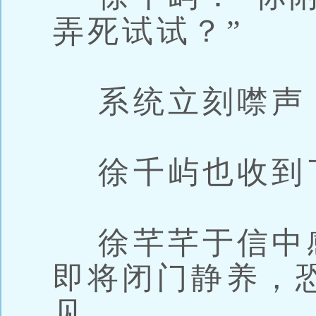
弄死试试？”
系统立刻噤声：
徐千屿也收到
徐芊芊于信中
即将闭门静养，
见。