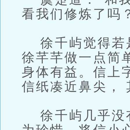
看我们修炼了吗
徐千屿觉得若
徐芊芊做一点简
身体有益。信上
信纸凑近鼻尖，
徐千屿几乎没有