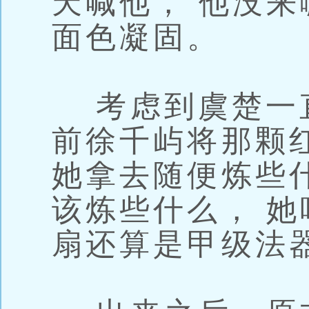
天喊他， 他没来
面色凝固。
考虑到虞楚一直
前徐千屿将那颗
她拿去随便炼些
该炼些什么， 
扇还算是甲级法