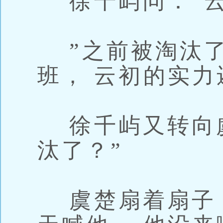
徐千屿问：“云
”之前被淘汰了
班， 云初的实力
徐千屿又转向虞
汰了？”
虞楚扇着扇子，