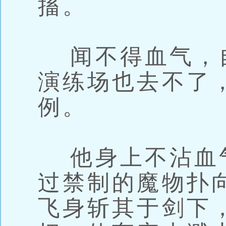
搐。
闻不得血气，
演练场也去不了
例。
他身上不沾血
过禁制的魔物扑
飞身斩其于剑下