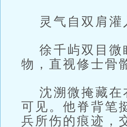
灵气自双肩灌
徐千屿双目微
物，直视修士骨
沈溯微掩藏在
可见。他脊背笔
兵所伤的痕迹，