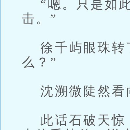
“嗯。只是如此
击。”
徐千屿眼珠转了
么？”
沈溯微陡然看向
此话石破天惊