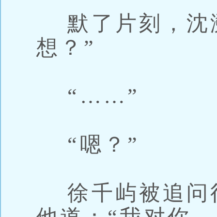
默了片刻，沈溯
想？”
“……”
“嗯？”
徐千屿被追问