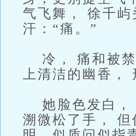
气飞舞， 徐千
汗：“痛。”
冷， 痛和被禁
上清洁的幽香，
她脸色发白， 
溯微松了手， 
明，似质问似指