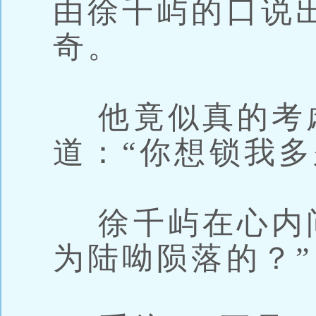
由徐千屿的口说
奇。
他竟似真的考
道：“你想锁我多
徐千屿在心内问
为陆呦陨落的？”