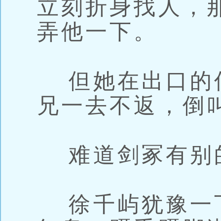
立刻折身找人，
弄他一下。
但她在出口的
兄一去不返，倒
难道剑冢有别
徐千屿犹豫一