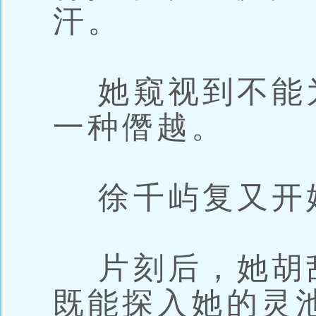
汗。
她窥视到不能
一种僭越。
徐千屿复又开
片刻后，她胡
既能探入她的灵