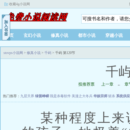
收藏4g小说网
首页
玄幻小说
修真小说
都市小说
穿越小说
stovps小说网
>
修真小说
>
千屿
> 千屿 第120节
千屿
投推荐票
上一章
章
←
热门推荐：
九层天界
绿茵峥嵘
我是杀毒软件
美漫之大冬兵
华娱宗师
斩杀
系统供应
某种程度上来