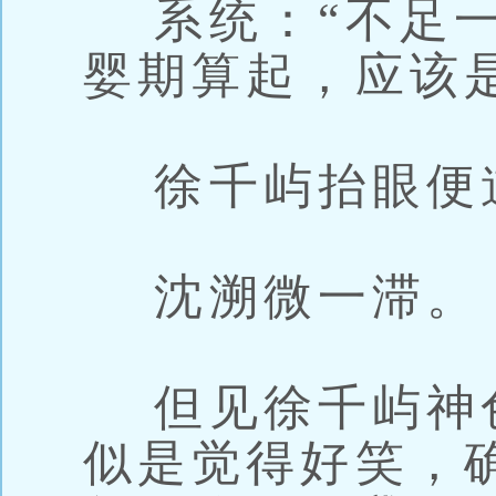
系统：“不足一
婴期算起，应该
徐千屿抬眼便道
沈溯微一滞。
但见徐千屿神
似是觉得好笑，