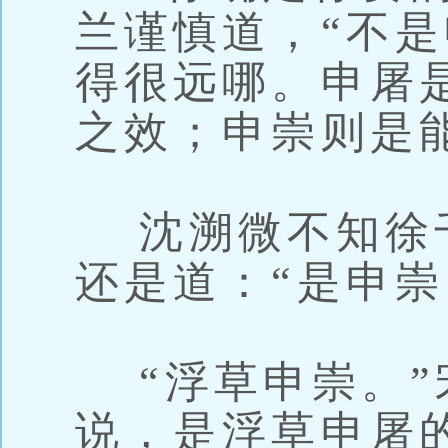
兰谨慎道，“不
得很远哪。申屠
之效；申崇则是
沈溯微不知徐
还是道：“是申崇
“浮草申崇。”
说，是浮草申屠