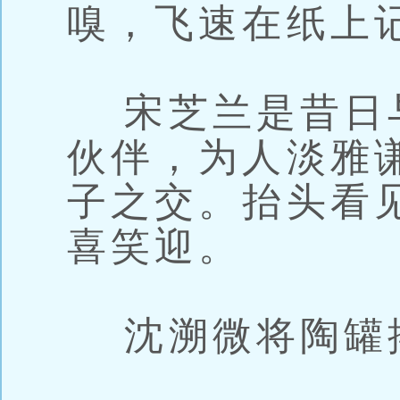
嗅，飞速在纸上
宋芝兰是昔日
伙伴，为人淡雅
子之交。抬头看
喜笑迎。
沈溯微将陶罐