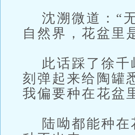
沈溯微道：“无
自然界，花盆里
此话踩了徐千
刻弹起来给陶罐
我偏要种在花盆
陆呦都能种在