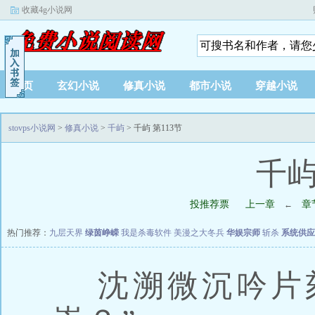
收藏4g小说网
首页
玄幻小说
修真小说
都市小说
穿越小说
stovps小说网
>
修真小说
>
千屿
> 千屿 第113节
千屿
投推荐票
上一章
章
←
热门推荐：
九层天界
绿茵峥嵘
我是杀毒软件
美漫之大冬兵
华娱宗师
斩杀
系统供应
沈溯微沉吟片刻