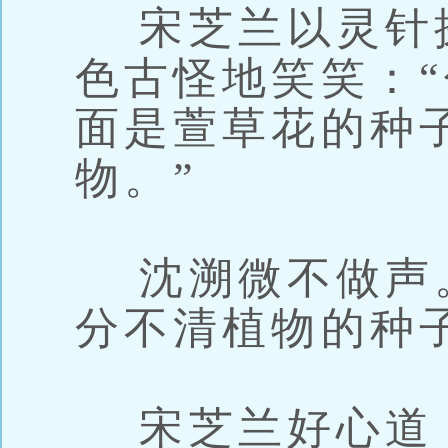
宋芝兰以灵针
色古怪地笑笑：
面是萱草花的种
物。”
沈溯微不做声
分不清植物的种
宋芝兰好心道：