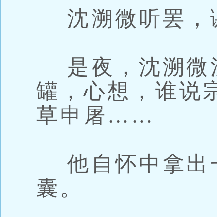
沈溯微听罢，
是夜，沈溯微
罐，心想，谁说
草申屠……
他自怀中拿出
囊。