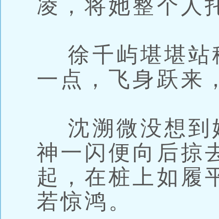
凌，将她整个人
徐千屿堪堪站
一点，飞身跃来
沈溯微没想到
神一闪便向后掠
起，在桩上如履
若惊鸿。