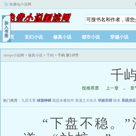
收藏4g小说网
首页
玄幻小说
修真小说
都市小说
穿越小说
stovps小说网
>
修真小说
>
千屿
> 千屿 第110节
千屿
投推荐票
上一章
章
←
热门推荐：
九层天界
绿茵峥嵘
我是杀毒软件
美漫之大冬兵
华娱宗师
斩杀
系统供应
“下盘不稳。”