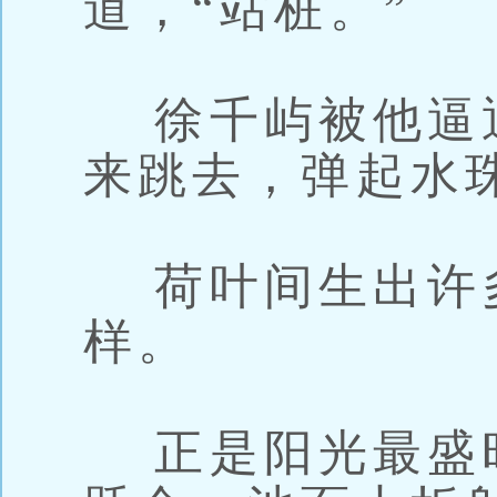
道，“站桩。”
徐千屿被他逼
来跳去，弹起水
荷叶间生出许
样。
正是阳光最盛