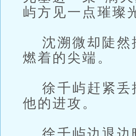
屿方见一点璀璨
沈溯微却陡然
燃着的尖端。
徐千屿赶紧丢
他的进攻。
徐千屿边退边