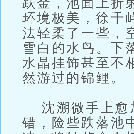
跃金，池面上折
环境极美，徐千
法轻柔了一些，
雪白的水鸟。下
水晶挂饰甚至不
然游过的锦鲤。
沈溯微手上愈
错，险些跌落池