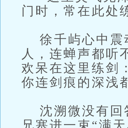
门时，常在此处
徐千屿心中震
人，连蝉声都听
欢呆在这里练剑
你连剑痕的深浅
沈溯微没有回
兄塞进一束“满天