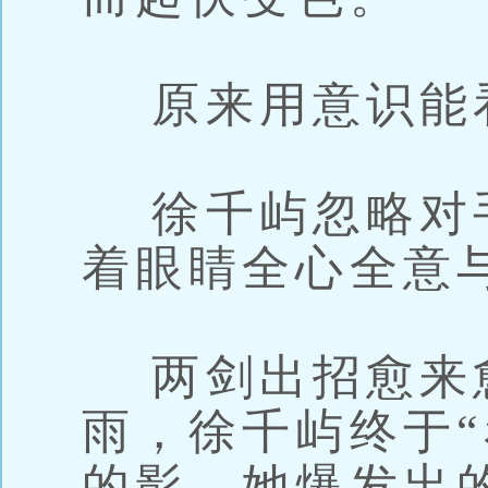
原来用意识能
徐千屿忽略对
着眼睛全心全意
两剑出招愈来
雨，徐千屿终于“
的影，她爆发出