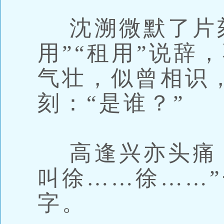
沈溯微默了片刻
用”“租用”说辞
气壮，似曾相识
刻：“是谁？”
高逢兴亦头痛：
叫徐……徐……
字。