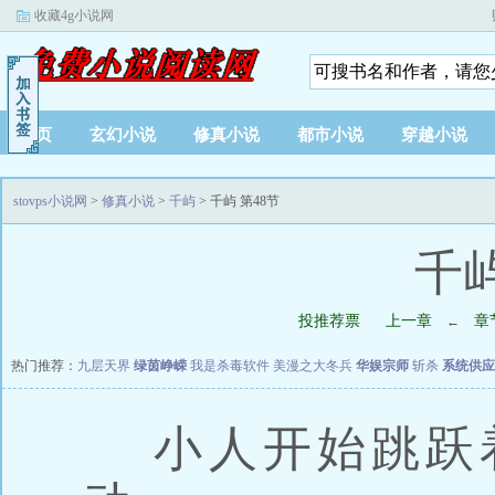
收藏4g小说网
首页
玄幻小说
修真小说
都市小说
穿越小说
stovps小说网
>
修真小说
>
千屿
> 千屿 第48节
千屿
投推荐票
上一章
章
←
热门推荐：
九层天界
绿茵峥嵘
我是杀毒软件
美漫之大冬兵
华娱宗师
斩杀
系统供应
小人开始跳跃