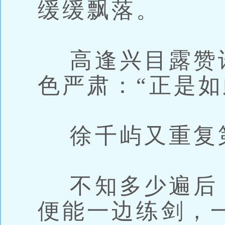
缓缓飘落。
高逢兴目露赞
色严肃：“正是如
徐千屿又重复
不知多少遍后
便能一边练剑，