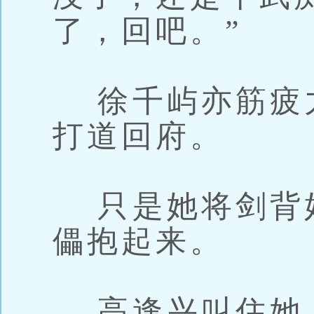
了，回吧。”
徐千屿亦筋疲
打道回府。
只是她将剑背
儡抱起来。
高逢兴叫住她，