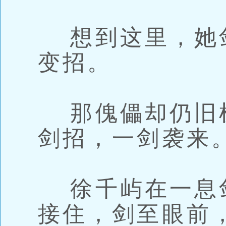
想到这里，她
变招。
那傀儡却仍旧机
剑招，一剑袭来
徐千屿在一息
接住，剑至眼前