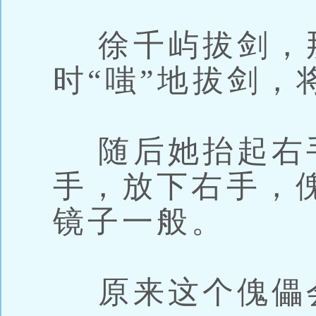
徐千屿拔剑，
时“嗤”地拔剑，
随后她抬起右
手，放下右手，
镜子一般。
原来这个傀儡