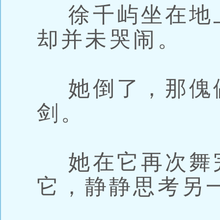
徐千屿坐在地
却并未哭闹。
她倒了，那傀
剑。
她在它再次舞
它，静静思考另