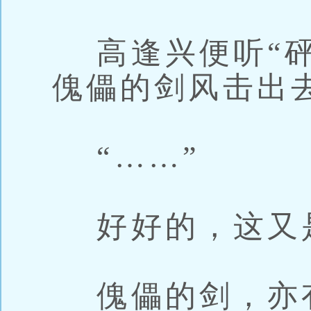
高逢兴便听“砰
傀儡的剑风击出
“……”
好好的，这又
傀儡的剑，亦