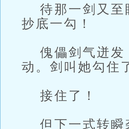
待那一剑又至
抄底一勾！
傀儡剑气迸发
动。剑叫她勾住
接住了！
但下一式转瞬