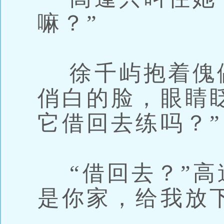
嘛？”
徐千屿抱着傀
俏白的脸，眼睛
它借回去练吗？”
“借回去？”高
是你家，给我放