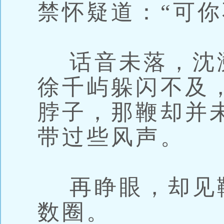
禁怀疑道：“可你
话音未落，沈
徐千屿躲闪不及
脖子，那鞭却并
带过些风声。
再睁眼，却见
数圈。