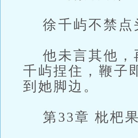
徐千屿不禁点头
他未言其他，
千屿捏住，鞭子
到她脚边。
第33章 枇杷