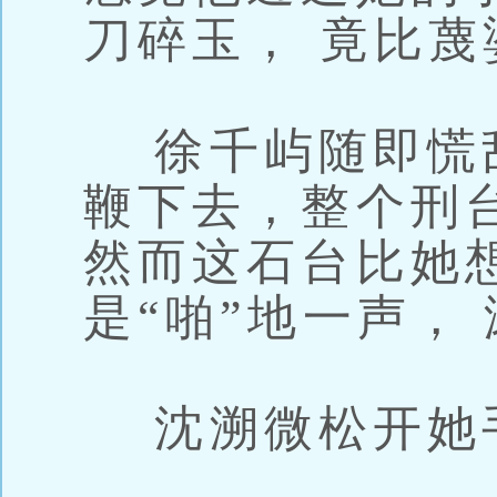
刀碎玉， 竟比
徐千屿随即慌
鞭下去，整个刑
然而这石台比她
是“啪”地一声，
沈溯微松开她手