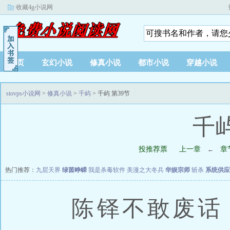
收藏4g小说网
首页
玄幻小说
修真小说
都市小说
穿越小说
stovps小说网
>
修真小说
>
千屿
> 千屿 第39节
千屿
投推荐票
上一章
章
←
热门推荐：
九层天界
绿茵峥嵘
我是杀毒软件
美漫之大冬兵
华娱宗师
斩杀
系统供应
陈铎不敢废话