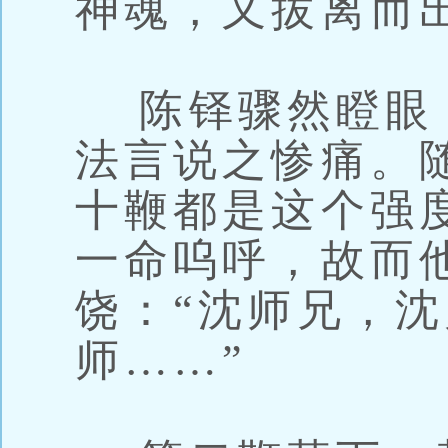
神魂，又拔离而
陈铎骤然瞪眼
法言说之惨痛。
十鞭都是这个强
一命呜呼，故而
饶：“沈师兄，
师……”