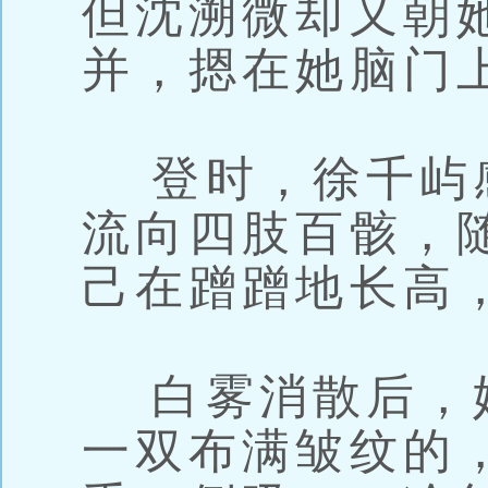
但沈溯微却又朝
并，摁在她脑门
登时，徐千屿
流向四肢百骸，
己在蹭蹭地长高
白雾消散后，
一双布满皱纹的