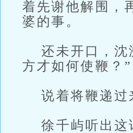
着先谢他解围，
婆的事。
还未开口，沈溯
方才如何使鞭？”
说着将鞭递过
徐千屿听出这