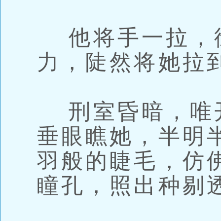
他将手一拉，
力，陡然将她拉
刑室昏暗，唯
垂眼瞧她，半明
羽般的睫毛，仿
瞳孔，照出种剔