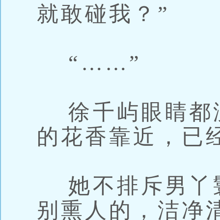
就敢碰我？”
“……”
徐千屿眼睛都
的花香靠近，已
她不排斥男丫
别熏人的，洁净