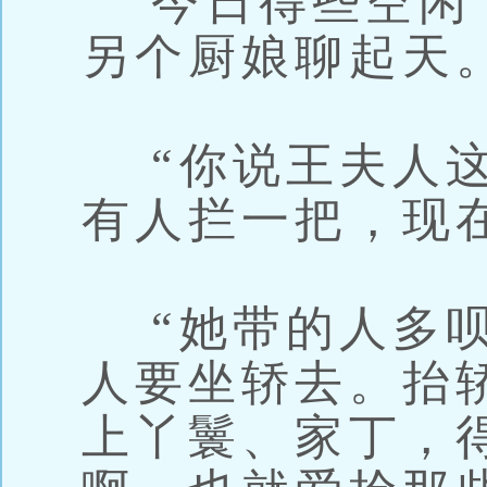
今日得些空闲
另个厨娘聊起天
“你说王夫人这
有人拦一把，现
“她带的人多呗
人要坐轿去。抬
上丫鬟、家丁，