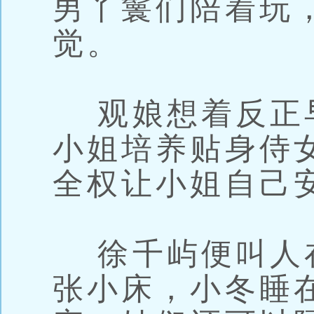
男丫鬟们陪着玩
觉。
观娘想着反正
小姐培养贴身侍
全权让小姐自己
徐千屿便叫人
张小床，小冬睡