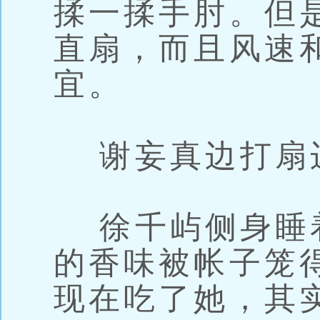
揉一揉手肘。但
直扇，而且风速
宜。
谢妄真边打扇
徐千屿侧身睡
的香味被帐子笼
现在吃了她，其