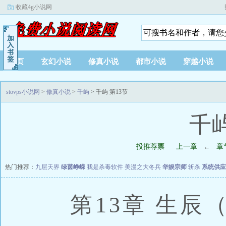
收藏4g小说网
首页
玄幻小说
修真小说
都市小说
穿越小说
stovps小说网
>
修真小说
>
千屿
> 千屿 第13节
千屿
投推荐票
上一章
章
←
热门推荐：
九层天界
绿茵峥嵘
我是杀毒软件
美漫之大冬兵
华娱宗师
斩杀
系统供应
第13章 生辰