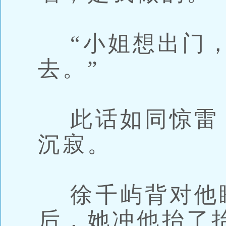
“小姐想出门，
去。”
此话如同惊雷
沉寂。
徐千屿背对他
后，她冲他抬了